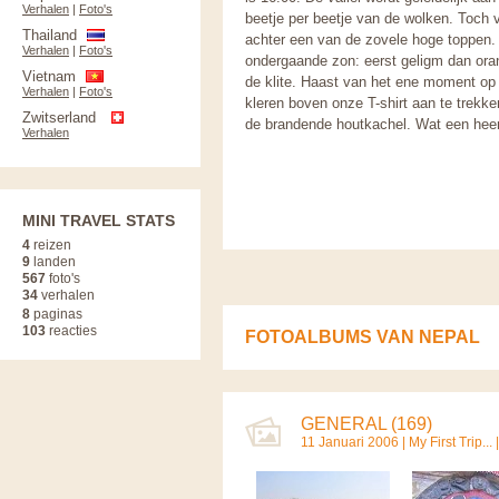
Verhalen
|
Foto's
beetje per beetje van de wolken. Toch
Thailand
achter een van de zovele hoge toppen
Verhalen
|
Foto's
ondergaande zon: eerst geligm dan oran
Vietnam
de klite. Haast van het ene moment op
Verhalen
|
Foto's
kleren boven onze T-shirt aan te trekken
Zwitserland
de brandende houtkachel. Wat een heerl
Verhalen
MINI TRAVEL STATS
4
reizen
9
landen
567
foto's
34
verhalen
8
paginas
103
reacties
FOTOALBUMS VAN NEPAL
GENERAL (169)
11 Januari 2006 |
My First Trip...