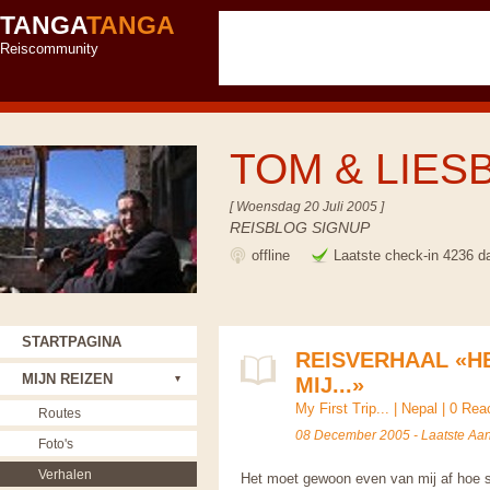
TANGA
TANGA
Reiscommunity
TOM & LIES
[ Woensdag 20 Juli 2005 ]
REISBLOG SIGNUP
offline
Laatste check-in 4236 d
STARTPAGINA
REISVERHAAL «H
MIJN REIZEN
MIJ...»
My First Trip...
|
Nepal
|
0 Rea
Routes
08 December 2005 - Laatste Aa
Foto's
Verhalen
Het moet gewoon even van mij af hoe sc