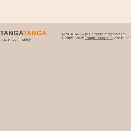
TANGA
TANGA
TANGATANGA is a product of
zyprio.com
© 2005 - 2026
TangaTanga.com
. Alle Rec
Travel Community