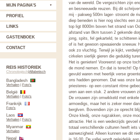
van de wereld. De vergezichten zijn en
MIJN PAGINA'S
en besneeuwde reuzen. Bij dit schrijve
mij - pakweg 500m lager- stroomt de riv
PROFIEL
diep beneden is hier nog slechts een z
LINKS
top ligt 8000m boven het strand van Oo
afstand van 8km tussen 2 gekende dorpe
GASTENBOEK
jong, spits, fel gekarteld, te schittere
of is het gewoon opwaaiende sneeuw. H
CONTACT
ook zo vluchtig. Terwijl je kijkt, verd
cirkelen sierlijk gieren die geduldig ture
Het is genieten! Vooreerst op onze toc
REIS HISTORIEK
de mond nemen. En dat is terecht! Op t
Chronologisch
|
Alfabetisch
gevuld waren met heerlijk verse groen
ons hadden genomen. Dat was onze lunch
Bangladesh
Verhalen
|
Foto's
priesteres- op een constant ritme gebe
uren aan een stuk. 2 andere vrouwen zit
België
Verhalen
|
Foto's
De vrouwen zijn omwikkeld met enkele 
Frankrijk
armoedigs, maar het is zeker meer dan 
Foto's
berglven. Bovendien zijn ze oprecht bli
Laos
Onze kledij, onze rugzakken, onze mod
Verhalen
|
Foto's
attractie. Het is een wederzijds gevo
Myanmar
totaal verschillende culturen heeft iets
Verhalen
aanwezigheid. Alleen kunnen we dit nie
Nepal
is 16.00. De vallei wordt geleidelijk aa