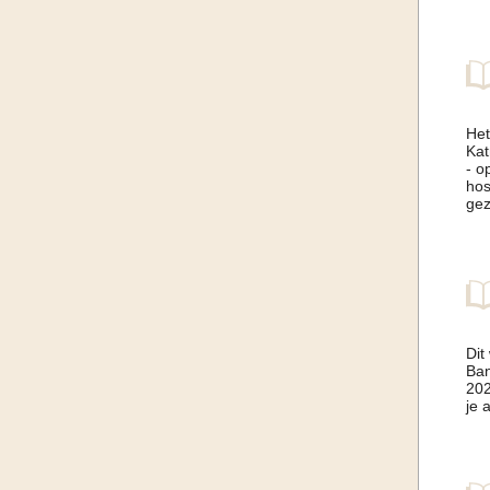
Het
Kat
- o
hos
gez
Dit
Ban
202
je 