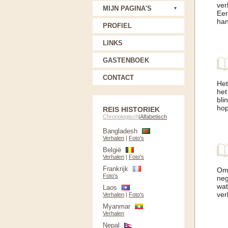
ver
MIJN PAGINA'S
Eer
han
PROFIEL
LINKS
GASTENBOEK
CONTACT
Het
het
bli
hop
REIS HISTORIEK
Chronologisch
|
Alfabetisch
Bangladesh
Verhalen
|
Foto's
België
Verhalen
|
Foto's
Frankrijk
Omd
Foto's
neg
wat
Laos
ver
Verhalen
|
Foto's
Myanmar
Verhalen
Nepal