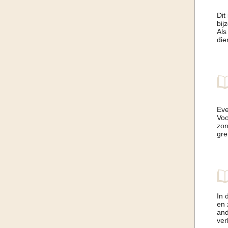
Dit
bij
Als
die
Eve
Voo
zon
gre
In 
en 
and
ver