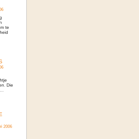
06
g
n
om te
heid
S
06
htje
en. Die
..
E
ri 2006