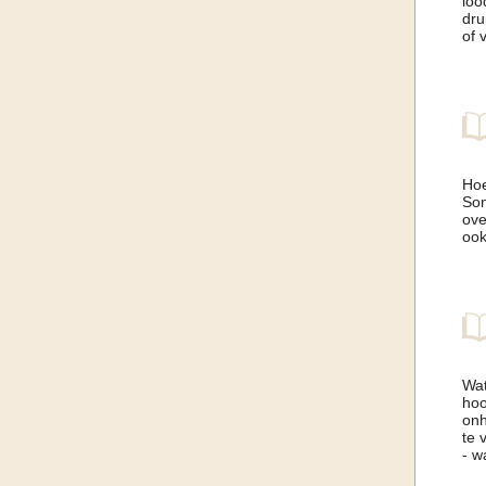
loo
dru
of 
Hoe
Son
ove
ook
Wat
hoo
onh
te 
- w