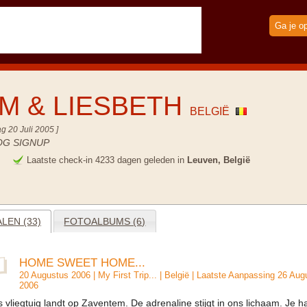
Ga je o
M & LIESBETH
BELGIË
g 20 Juli 2005 ]
OG SIGNUP
e
Laatste check-in 4233 dagen geleden in
Leuven, België
LEN (33)
FOTOALBUMS (6)
HOME SWEET HOME...
20 Augustus 2006 |
My First Trip...
|
België
| Laatste Aanpassing 26 Aug
2006
 vliegtuig landt op Zaventem. De adrenaline stijgt in ons lichaam. Je h