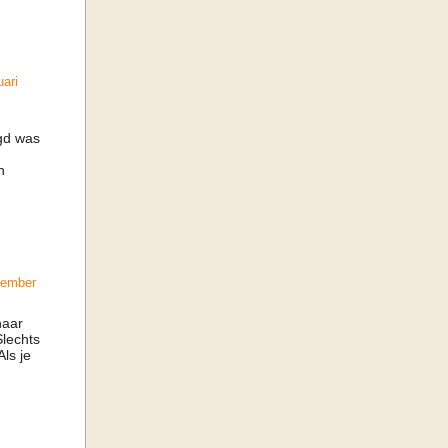
ari
gd was
n
cember
naar
lechts
ls je