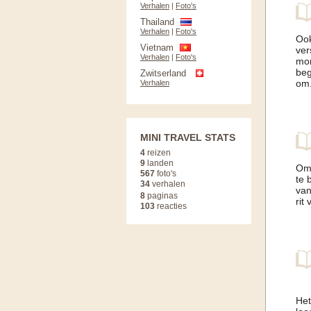
Verhalen
|
Foto's
Thailand
Verhalen
|
Foto's
Ook
Vietnam
ver
Verhalen
|
Foto's
mor
beg
Zwitserland
om.
Verhalen
MINI TRAVEL STATS
4
reizen
9
landen
Om 
567
foto's
te 
34
verhalen
van
8
paginas
rit
103
reacties
Het