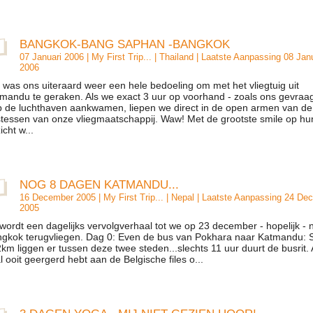
BANGKOK-BANG SAPHAN -BANGKOK
07 Januari 2006 |
My First Trip...
|
Thailand
| Laatste Aanpassing 08 Janu
2006
 was ons uiteraard weer een hele bedoeling om met het vliegtuig uit
mandu te geraken. Als we exact 3 uur op voorhand - zoals ons gevraa
p de luchthaven aankwamen, liepen we direct in de open armen van de
tessen van onze vliegmaatschappij. Waw! Met de grootste smile op hu
icht w...
NOG 8 DAGEN KATMANDU...
16 December 2005 |
My First Trip...
|
Nepal
| Laatste Aanpassing 24 De
2005
 wordt een dagelijks vervolgverhaal tot we op 23 december - hopelijk - 
gkok terugvliegen. Dag 0: Even de bus van Pokhara naar Katmandu: S
km liggen er tussen deze twee steden...slechts 11 uur duurt de busrit. A
al ooit geergerd hebt aan de Belgische files o...