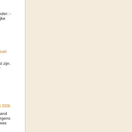
nder: -
jke
uari
 zijn.
r
i 2006
land
ergens
 was