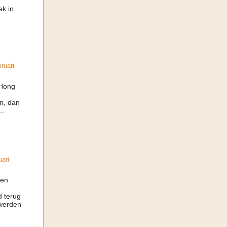
ek in
ruari
 Hong
n, dan
..
ari
Een
 terug
 werden