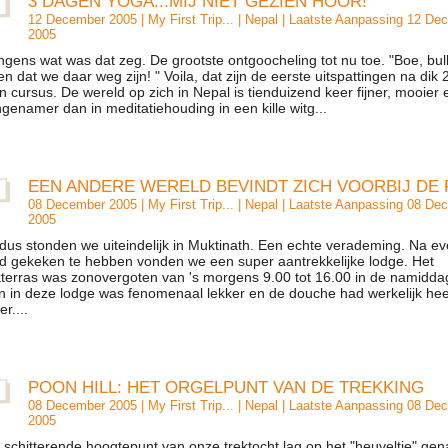
3 DAGEN YOGA...MIJ NIET GEZIEN HOOR!
12 December 2005 |
My First Trip...
|
Nepal
| Laatste Aanpassing 12 De
2005
ngens wat was dat zeg. De grootste ontgoocheling tot nu toe. "Boe, bul
en dat we daar weg zijn! " Voila, dat zijn de eerste uitspattingen na dik 
n cursus. De wereld op zich in Nepal is tienduizend keer fijner, mooier 
genamer dan in meditatiehouding in een kille witg...
EEN ANDERE WERELD BEVINDT ZICH VOORBIJ DE 
08 December 2005 |
My First Trip...
|
Nepal
| Laatste Aanpassing 08 De
2005
dus stonden we uiteindelijk in Muktinath. Een echte verademing. Na e
d gekeken te hebben vonden we een super aantrekkelijke lodge. Het
terras was zonovergoten van 's morgens 9.00 tot 16.00 in de namidda
n in deze lodge was fenomenaal lekker en de douche had werkelijk hee
er....
POON HILL: HET ORGELPUNT VAN DE TREKKING
08 December 2005 |
My First Trip...
|
Nepal
| Laatste Aanpassing 08 De
2005
 schitterende hoogtepunt van onze trektocht lag op het "heuveltje" g