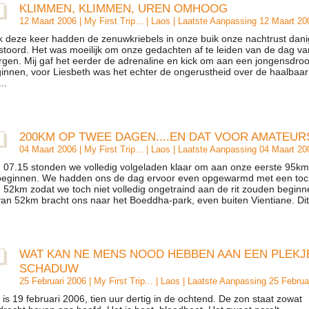
KLIMMEN, KLIMMEN, UREN OMHOOG
12 Maart 2006 |
My First Trip...
|
Laos
| Laatste Aanpassing 12 Maart 20
 deze keer hadden de zenuwkriebels in onze buik onze nachtrust dani
stoord. Het was moeilijk om onze gedachten af te leiden van de dag va
gen. Mij gaf het eerder de adrenaline en kick om aan een jongensdro
innen, voor Liesbeth was het echter de ongerustheid over de haalbaar
..
200KM OP TWEE DAGEN....EN DAT VOOR AMATEUR
04 Maart 2006 |
My First Trip...
|
Laos
| Laatste Aanpassing 04 Maart 20
07.15 stonden we volledig volgeladen klaar om aan onze eerste 95km
beginnen. We hadden ons de dag ervoor even opgewarmd met een toc
 52km zodat we toch niet volledig ongetraind aan de rit zouden beginn
 van 52km bracht ons naar het Boeddha-park, even buiten Vientiane. Dit.
WAT KAN NE MENS NOOD HEBBEN AAN EEN PLEKJ
SCHADUW
25 Februari 2006 |
My First Trip...
|
Laos
| Laatste Aanpassing 25 Februa
 is 19 februari 2006, tien uur dertig in de ochtend. De zon staat zowat