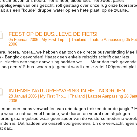
drecht boven ons hoofd. Het is heet, bloedheet. Het zweet parelt
ppelsgewijs van ons gezicht, rolt gestaag over onze rug onze koersbro
valt als een "koude" druppel water op een hete plaat, op de zwarte...
FEEST OP DE BUS...LEVE DE FIETS!
05 Februari 2006 |
My First Trip...
|
Thailand
| Laatste Aanpassing 05 Feb
2006
ra, hoera, hoera...we hebben dan toch de directe busverbinding Mae
 - Bangkok gevonden! Haast geen enkele reisgids schrijft daar iets
r...slechts een vage aanwijzing hadden we ... . Maar dan toch gevonde
 nog een VIP-bus -waarop je geacht wordt om je zetel 100procent plat.
INTENSE NATUURERVARING IN HET NOORDEN
28 Januari 2006 |
My First Trip...
|
Thailand
| Laatste Aanpassing 28 Janu
2006
 moet een mens verwachten van drie dagen trekken door de jungle? 
p woeste natuur, veel bamboe, wat dieren en vooral een afgelegen
erbergzaam gebied waar geen spoor van de westerse moderne wereld
vinden is. Dat hadden we onszelf voorgenomen. En die verwachtingen
at dac...