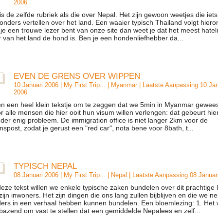
2006
 is de zelfde rubriek als die over Nepal. Het zijn gewoon weetjes die iets
zonders vertellen over het land. Een waaier typisch Thailand volgt hiero
 je een trouwe lezer bent van onze site dan weet je dat het meest hateli
r van het land de hond is. Ben je een hondenliefhebber da...
EVEN DE GRENS OVER WIPPEN
10 Januari 2006 |
My First Trip...
|
Myanmar
| Laatste Aanpassing 10 Jan
2006
n een heel klein tekstje om te zeggen dat we 5min in Myanmar geweest
r alle mensen die hier ooit hun visum willen verlengen: dat gebeurt hie
der enig probleem. De immigration office is niet langer 2km voor de
nspost, zodat je gerust een "red car", nota bene voor 8bath, t...
TYPISCH NEPAL
08 Januari 2006 |
My First Trip...
|
Nepal
| Laatste Aanpassing 08 Januar
deze tekst willen we enkele typische zaken bundelen over dit prachtige 
zijn inwoners. Het zijn dingen die ons lang zullen bijblijven en die we n
ers in een verhaal hebben kunnen bundelen. Een bloemlezing: 1. Het
bazend om vast te stellen dat een gemiddelde Nepalees en zelf...