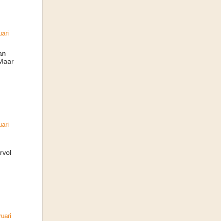
ari
an
 Maar
ari
rvol
uari