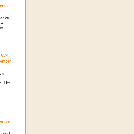
cember
locks,
24
en
PAS
cember
ven
g. Het
t
cember
enaamd