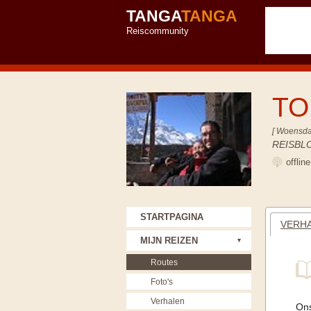
TANGA
TANGA
Reiscommunity
TO
[ Woensda
REISBL
offlin
STARTPAGINA
VERHA
MIJN REIZEN
Routes
Foto's
Verhalen
Ons