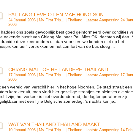
PAI, LANG LEVE OT EN MAE HONG SON
24 Januari 2006 |
My First Trip...
|
Thailand
| Laatste Aanpassing 24 Janu
2006
hadden ons zoals gewoonlijk best goed geinformeerd over condities v
e nakende busrit van Chiang Mai naar Pai. Alles OK, dachten wij dan.
 draaide deze keer anders uit dan voorzien: we konden niet op het
gesproken uur" vertrekken en het comfort van de bus sloeg ...
CHIANG MAI...OF HET ANDERE THAILAND...
17 Januari 2006 |
My First Trip...
|
Thailand
| Laatste Aanpassing 17 Janu
2006
 een wereld van verschil hier in het hoge Noorden. De stad straalt een
ters karakter uit, men vindt hier gezellige straatjes en pleintjes die sfee
licht zijn, het verkeer is niet overdonderend, de dagtemperaturen zijn
gelijkbaar met een fijne Belgische zomerdag, 's nachts kun je...
WAT VAN THAILAND THAILAND MAAKT
10 Januari 2006 |
My First Trip...
|
Thailand
| Laatste Aanpassing 14 Febr