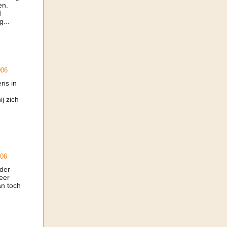
en.
d
...
006
ens in
ij zich
006
der
eer
an toch