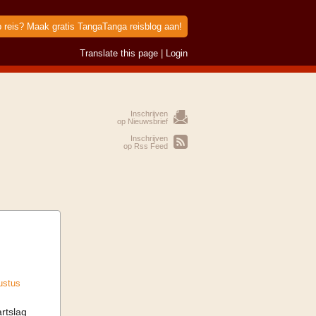
p reis? Maak gratis TangaTanga reisblog aan!
Translate this page
|
Login
Inschrijven
op Nieuwsbrief
Inschrijven
op Rss Feed
ustus
artslag