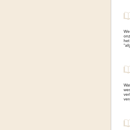
We 
onz
het
"af
Wat
wes
ver
ver