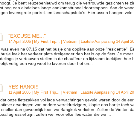
hoogt. Je bent reuzebenieuwd om terug die vertrouwde gezichten te zi
st nog een eindeloos lange aankomsttunnel doorstappen. Aan de wan
gen levensgrote portret- en landschapsfoto's. Hiertussen hangen vele g
"EXCUSE ME..."
14 April 2006 |
My First Trip...
|
Vietnam
| Laatste Aanpassing 14 April 2
 was even na 07.15 dat het busje ons oppikte aan onze "residentie". E
 busje leek het verkeer plots dreigender dan het is op de fiets. Je moet
ndelings je vertouwen stellen in de chauffeur en lijdzaam toekijken hoe h
elijk veilig een weg weet te laveren door het on...
YES HANOI!!
11 April 2006 |
My First Trip...
|
Vietnam
| Laatste Aanpassing 14 April 2
at onze fietszakken vol lage verwachtingen gevuld waren door de eer
atieve ervaringen van andere wereldreizigers, klopte ons hartje toch w
 sneller dan gewoonlijk toen we Bangkok verlieten. Zullen de Vietten d
baal agressief zijn, zullen we voor elke fles water die we ...