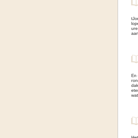
tJo
lop
ure
aan
En 
ron
dak
ete
wat
Het