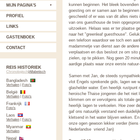
kunnen beginnen. Het bleek bovendien 
MIJN PAGINA'S
goesting om er samen aan te beginnen d
PROFIEL
gescheeld of er was van dit alles niet
van ons guesthouse de trein opgesprong
LINKS
uitzoeken. Helaas was er ter plaatse g
naar het "greenleaf guesthouse". Geluk
GASTENBOEK
een telefoon waardoor we toch een aa
madammetje van dienst aan de andere ka
CONTACT
verplaatsen en dus besloot ze om sito 
zielen, op te pikken. Nog geen 20 minu
aardige plaats waar onze eerste natuur
REIS HISTORIEK
Chronologisch
|
Alfabetisch
Samen met Jan, de steeds sympathieke
Bangladesh
vlot Engels sprekende gids, lagen we 
Verhalen
|
Foto's
glashelder water. Een heerlijk rustpunt
België
heroische Thaise jongeren die het niet
Verhalen
|
Foto's
klimmen om er vervolgens als totale gek
Frankrijk
heerlijk lagen te verkoelen. Hoe zeer d
Foto's
gaf ons natuurlijk verstand een duidel
Laos
kletsend in het water blijven weken. E
Verhalen
|
Foto's
onze ogen gewoon lekker verder (tiens d
Myanmar
Nederlandse vriend Jan)
Verhalen
Nepal