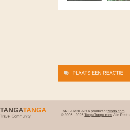
PLAATS EEN REACTIE
TANGA
TANGA
TANGATANGA is a product of
zyprio.com
© 2005 - 2026
TangaTanga.com
. Alle Rec
Travel Community