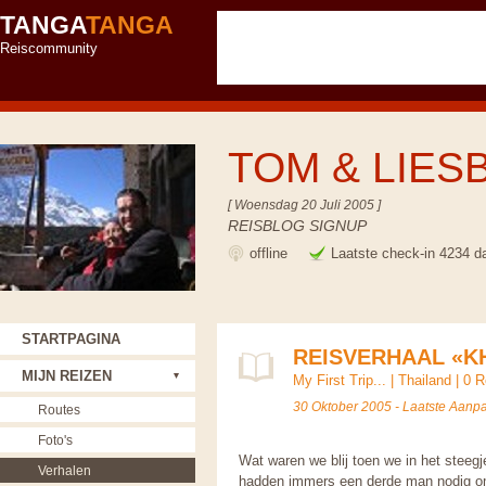
TANGA
TANGA
Reiscommunity
TOM & LIES
[ Woensdag 20 Juli 2005 ]
REISBLOG SIGNUP
offline
Laatste check-in 4234 d
STARTPAGINA
REISVERHAAL «K
MIJN REIZEN
My First Trip...
|
Thailand
|
0 R
30 Oktober 2005 - Laatste Aanp
Routes
Foto's
Wat waren we blij toen we in het stee
Verhalen
hadden immers een derde man nodig om 