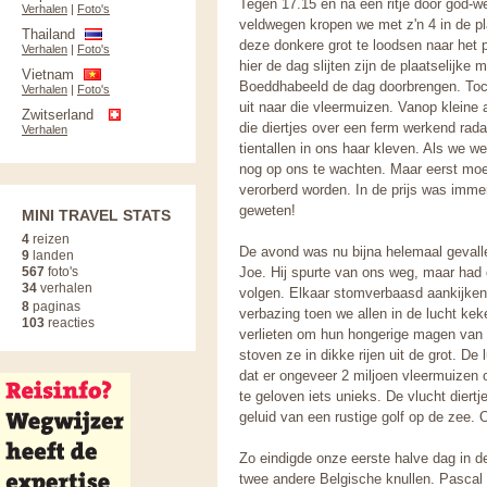
Tegen 17.15 en na een ritje door god-w
Verhalen
|
Foto's
veldwegen kropen we met z'n 4 in de pla
Thailand
deze donkere grot te loodsen naar het 
Verhalen
|
Foto's
hier de dag slijten zijn de plaatselijke
Vietnam
Boeddhabeeld de dag doorbrengen. Toch
Verhalen
|
Foto's
uit naar die vleermuizen. Vanop kleine
Zwitserland
die diertjes over een ferm werkend rad
Verhalen
tientallen in ons haar kleven. Als we w
nog op ons te wachten. Maar eerst moe
verorberd worden. In de prijs was imme
geweten!
MINI TRAVEL STATS
4
reizen
De avond was nu bijna helemaal gevallen
9
landen
567
foto's
Joe. Hij spurte van ons weg, maar had 
34
verhalen
volgen. Elkaar stomverbaasd aankijken
8
paginas
verbazing toen we allen in de lucht ke
103
reacties
verlieten om hun hongerige magen van h
stoven ze in dikke rijen uit de grot. De
dat er ongeveer 2 miljoen vleermuizen
te geloven iets unieks. De vlucht diert
geluid van een rustige golf op de zee. O
Zo eindigde onze eerste halve dag in d
twee andere Belgische knullen. Pascal 