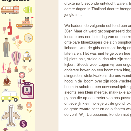
drukte na 5 seconde ontvlucht waren, 
eerste dagen in Thailand door te bren
jungle in...
We hadden de volgende ochtend een a
30er. Maar dit werd gecompenseerd door 
loodste ons een hele dag van de ene n
ontelbare bloedzuigers die zich onophou
lichaam, was de gids constant bezig om 
laten zien. Het was niet te geloven hoe
hij plots halt, stelde al dan niet zijn st
kijken. Steeds weer zagen wij een onge
onderste boven op een boomstam hing,
slingerden, stekelvarkens die ons wand
hoog in de boom over zijn rode vrucht
boom in schoten, een onwaarschijnlijk 
slechts een klein meertje, makkakie a
python die op een meter van ons passee
ontiecelijk klein holletje uit de grond 
de grote zwarte beer en de olifanten wa
derven! Wij, Europeanen, konden niet g