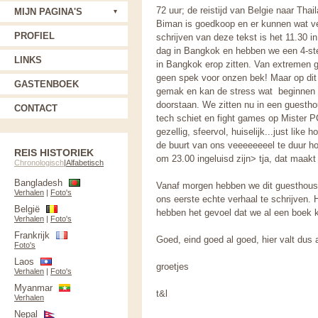
72 uur; de reistijd van Belgie naar Th
MIJN PAGINA'S
Biman is goedkoop en er kunnen wat v
PROFIEL
schrijven van deze tekst is het 11.30 i
dag in Bangkok en hebben we een 4-ster
LINKS
in Bangkok erop zitten. Van extremen 
geen spek voor onzen bek! Maar op dit
GASTENBOEK
gemak en kan de stress wat beginnen te
doorstaan. We zitten nu in een guestho
CONTACT
tech schiet en fight games op Mister PC
gezellig, sfeervol, huiselijk...just lik
de buurt van ons veeeeeeeel te duur hot
REIS HISTORIEK
om 23.00 ingeluisd zijn> tja, dat maakt
Chronologisch
|
Alfabetisch
Bangladesh
Vanaf morgen hebben we dit guesthouse
Verhalen
|
Foto's
ons eerste echte verhaal te schrijven. H
België
hebben het gevoel dat we al een boek 
Verhalen
|
Foto's
Frankrijk
Goed, eind goed al goed, hier valt dus al
Foto's
Laos
groetjes
Verhalen
|
Foto's
Myanmar
t&l
Verhalen
Nepal