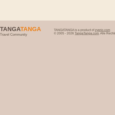
TANGA
TANGA
TANGATANGA is a product of
zyprio.com
© 2005 - 2026
TangaTanga.com
. Alle Rec
Travel Community