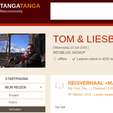
TANGA
TANGA
Reiscommunity
TOM & LIES
[ Woensdag 20 Juli 2005 ]
REISBLOG SIGNUP
offline
Laatste check-in 4233 d
STARTPAGINA
REISVERHAAL «MA
MIJN REIZEN
My First Trip...
|
Thailand
|
0 R
06 Oktober 2005 - Laatste Aanp
Routes
Foto's
hoi hoi
Verhalen