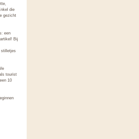
tte,
Enkel die
e gezicht
s: een
rtikel! Bij
tilletjes
 We
ls tourist
geen 10
beginnen