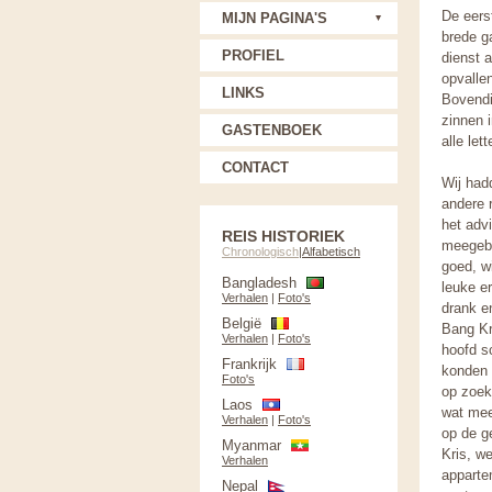
De eers
MIJN PAGINA'S
brede ga
PROFIEL
dienst a
opvalle
LINKS
Bovendi
zinnen 
GASTENBOEK
alle let
CONTACT
Wij had
andere 
het adv
REIS HISTORIEK
meegebr
Chronologisch
|
Alfabetisch
goed, wi
Bangladesh
leuke e
Verhalen
|
Foto's
drank e
België
Bang Kr
Verhalen
|
Foto's
hoofd s
Frankrijk
konden 
Foto's
op zoek
Laos
wat mee
Verhalen
|
Foto's
op de g
Myanmar
Kris, w
Verhalen
apparte
Nepal