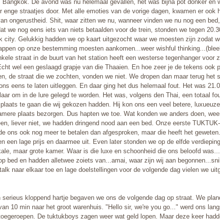
 Bangkok. De avond was nu helemaal gevallen, het was bijna pot donker en 
r enge straatjes door. Met alle emoties van de vorige dagen, kwamen er ook h
van ongerustheid. Shit, waar zitten we nu, wanneer vinden we nu nog een bed
adat we nog eens iets van niets betaalden voor de trein, stonden we tegen 20.3
 city. Gelukkig hadden we op kaart uitgezocht waar we moesten zijn zodat 
tappen op onze bestemming moesten aankomen...weer wishful thinking...(bleek
kele straat in de buurt van het station heeft een westerse tegenhanger voor z
cht wel een geslaagd grapje van die Thaaien. En hoe zeer je de tekens ook p
ren, de straat die we zochten, vonden we niet. We dropen dan maar terug het s
ons eens te laten uitleggen. En daar ging het dus helemaal fout. Het was 21.
laar om in de lure gelegd te worden. Het was, volgens den Thai, een totaal fo
 plaats te gaan die wij gekozen hadden. Hij kon ons een veel betere, luxueuze
mere plaats bezorgen. Dus hapten we toe. Wat konden we anders doen, wee
een, liever niet, we hadden dringend nood aan een bed. Onze eerste TUKTUK-
de ons ook nog meer te betalen dan afgesproken, maar die heeft het geweten
en een lage prijs en daarmee uit. Even later stonden we op de elfde verdieping
kale, maar grote kamer. Waar is die luxe en schoonheid die ons beloofd was..
 op bed en hadden alletwee zoiets van...amai, waar zijn wij aan begonnen...sni
talk naar elkaar toe en lage doelstellingen voor de volgende dag vielen we uit
 serieus kloppend hartje begaven we ons de volgende dag op straat. We pla
van 10 min naar het groot warenhuis. "Hello sir, we're you go..." werd ons lang
toegeroepen. De tuktukboys zagen weer wat geld lopen. Maar deze keer had