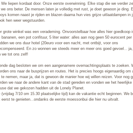
 We liepen kordaat door. Onze eerste overwinning. Elke stap die we verder ze
 we ons beter. De mensen laten je volledig met rust, je doet gewoon je ding. 
oys komen naast je rijden en blazen daarna hun vies grijze uitlaatdampen in j
ook hen weer wegstuurden.
r grote winkel was een verademing. Onvoorstelbaar hoe alles hier goedkoop i
 bananen, een pot confituur, 5 liter water: alles aan nog geen 50 eurocent per a
dden we ons duur hotel (20euro voor een nacht, met ontbijt, voor ons
ecompenseerd. En zo wonnen we steeds meer en meer ons goed gevoel... ja, s
we tot ons zelf!
ende dag besloten we om een aangenamere overnachtingsplaats te zoeken.
erden ons naar de busprijzen en routes. Het is precies hoogs eigenaardig om a
 te nemen, maar ja, dat is gewoon de manier hoe wij willen reizen. Voor nog 
den we naar de andere kant van de stad gereden en vonden we het heerlijke
use dat we gekozen hadden uit de Lonely Planet.
e (vrijdag 7/10 om 15.30 plaatselijke tijd) kan de vakantie echt beginnen. We 
 eerst te genieten...ondanks de eerste moessonbui die hier nu uitvalt.