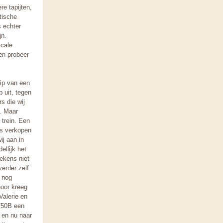
e tapijten,
stische
s echter
jn.
icale
en probeer
ip van een
 uit, tegen
s die wij
. Maar
 trein. Een
ts verkopen
ij aan in
ellijk het
tekens niet
erder zelf
h nog
hoor kreeg
alerie en
 750B een
 en nu naar