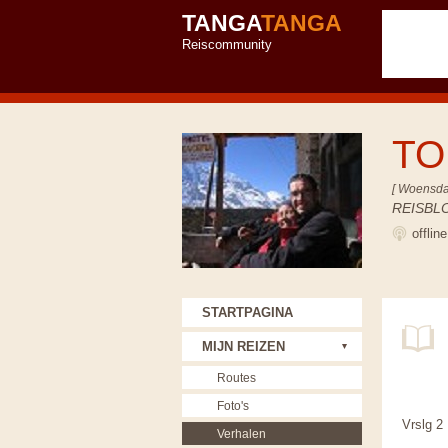
TANGA
TANGA
Reiscommunity
TO
[ Woensda
REISBL
offlin
STARTPAGINA
MIJN REIZEN
Routes
Foto's
Vrslg 2
Verhalen