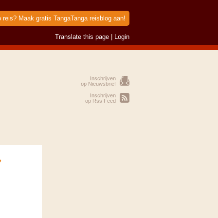
p reis? Maak gratis TangaTanga reisblog aan!
Translate this page
|
Login
Inschrijven
op Nieuwsbrief
Inschrijven
op Rss Feed
»