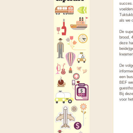
succes.
voelden
Tuktukb
als we 
De supe
brood, 4
deze ha
beide)g
kwamen 
De volg
informe
een bus
BEF wer
guestho
Bij dez
voor het