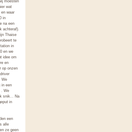
wij moesten
ier wat
, en waar
0 in
we na een
 achteraf).
ijn Thaise
robeert te
tation in
00 en we
ut idee om
re en
r op onzen
driver
. We
 in een
. . We
k snik... Na
geput in
nden een
s alle
den ze geen