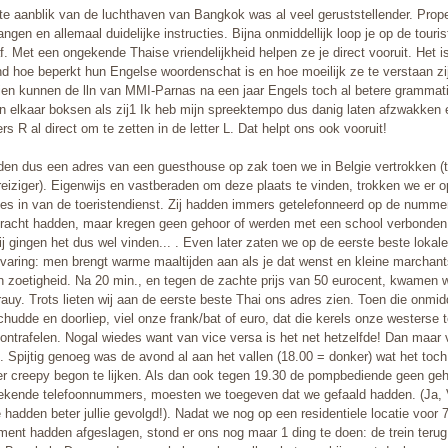
te aanblik van de luchthaven van Bangkok was al veel geruststellender. Proper
ngen en allemaal duidelijke instructies. Bijna onmiddellijk loop je op de touri
f. Met een ongekende Thaise vriendelijkheid helpen ze je direct vooruit. Het i
nd hoe beperkt hun Engelse woordenschat is en hoe moeilijk ze te verstaan zi
en kunnen de lln van MMI-Parnas na een jaar Engels toch al betere grammat
in elkaar boksen als zij1 Ik heb mijn spreektempo dus danig laten afzwakken 
ters R al direct om te zetten in de letter L. Dat helpt ons ook vooruit!
den dus een adres van een guesthouse op zak toen we in Belgie vertrokken (t
reiziger). Eigenwijs en vastberaden om deze plaats te vinden, trokken we er op
ies in van de toeristendienst. Zij hadden immers getelefonneerd op de nummer
acht hadden, maar kregen geen gehoor of werden met een school verbonden
j gingen het dus wel vinden... . Even later zaten we op de eerste beste lokale
rvaring: men brengt warme maaltijden aan als je dat wenst en kleine marchan
n zoetigheid. Na 20 min., en tegen de zachte prijs van 50 eurocent, kwamen w
auy. Trots lieten wij aan de eerste beste Thai ons adres zien. Toen die onmidd
chudde en doorliep, viel onze frank/bat of euro, dat die kerels onze westerse 
ontrafelen. Nogal wiedes want van vice versa is het net hetzelfde! Dan maar v
. Spijtig genoeg was de avond al aan het vallen (18.00 = donker) wat het toc
r creepy begon te lijken. Als dan ook tegen 19.30 de pompbediende geen ge
ekende telefoonnummers, moesten we toegeven dat we gefaald hadden. (Ja, V
e hadden beter jullie gevolgd!). Nadat we nog op een residentiele locatie voor
ment hadden afgeslagen, stond er ons nog maar 1 ding te doen: de trein terug