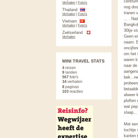
centrum
Verhalen
|
Foto's
nog doo
Thailand
tranen 
Verhalen
|
Foto's
... . N
Vietnam
Bangkok
Verhalen
|
Foto's
30tje s
Zwitserland
Geen en
Verhalen
naam. E
oncijfe
om het 
waren k
MINI TRAVEL STATS
naar de
4
reizen
aangena
9
landen
567
foto's
bek...n
34
verhalen
probeer
8
paginas
betaald
103
reacties
alweer 
ploften
wat pep
slaap...
Met een
tochtje 
kanten 