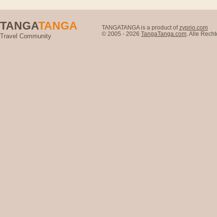
TANGA
TANGA
TANGATANGA is a product of
zyprio.com
© 2005 - 2026
TangaTanga.com
. Alle Rec
Travel Community