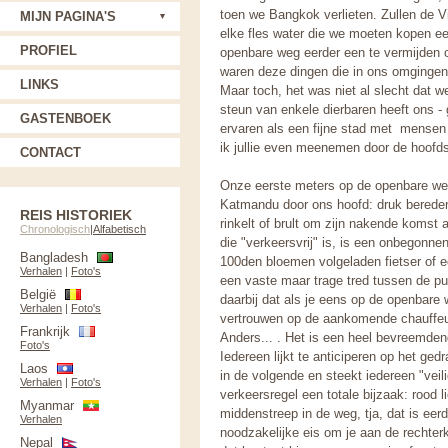
toen we Bangkok verlieten. Zullen de Vi
MIJN PAGINA'S
elke fles water die we moeten kopen ee
PROFIEL
openbare weg eerder een te vermijden o
waren deze dingen die in ons omgingen 
LINKS
Maar toch, het was niet al slecht dat 
steun van enkele dierbaren heeft ons - 
GASTENBOEK
ervaren als een fijne stad met mensen 
ik jullie even meenemen door de hoofd
CONTACT
Onze eerste meters op de openbare weg
Katmandu door ons hoofd: druk bereden 
REIS HISTORIEK
rinkelt of brult om zijn nakende komst
Chronologisch
|
Alfabetisch
die "verkeersvrij" is, is een onbegonne
Bangladesh
100den bloemen volgeladen fietser of 
Verhalen
|
Foto's
een vaste maar trage tred tussen de p
België
daarbij dat als je eens op de openbare
Verhalen
|
Foto's
vertrouwen op de aankomende chauffeur
Frankrijk
Anders... . Het is een heel bevreemden
Foto's
Iedereen lijkt te anticiperen op het ge
Laos
in de volgende en steekt iedereen "veili
Verhalen
|
Foto's
verkeersregel een totale bijzaak: rood l
Myanmar
middenstreep in de weg, tja, dat is e
Verhalen
noodzakelijke eis om je aan de rechter
Nepal