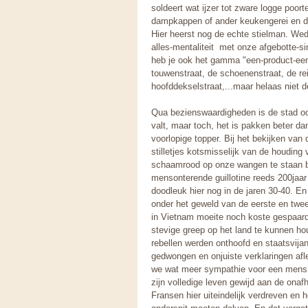
soldeert wat ijzer tot zware logge poorte
dampkappen of ander keukengerei en de 
Hier heerst nog de echte stielman. We
alles-mentaliteit met onze afgebotte-sim
heb je ook het gamma "een-product-een
touwenstraat, de schoenenstraat, de re
hoofddekselstraat,...maar helaas niet de 
Qua bezienswaardigheden is de stad ook
valt, maar toch, het is pakken beter da
voorlopige topper. Bij het bekijken van
stilletjes kotsmisselijk van de houdin
schaamrood op onze wangen te staan bi
mensonterende guillotine reeds 200jaa
doodleuk hier nog in de jaren 30-40. En
onder het geweld van de eerste en twee
in Vietnam moeite noch koste gespaar
stevige greep op het land te kunnen 
rebellen werden onthoofd en staatsvija
gedwongen en onjuiste verklaringen afl
we wat meer sympathie voor een mens
zijn volledige leven gewijd aan de onafh
Fransen hier uiteindelijk verdreven en