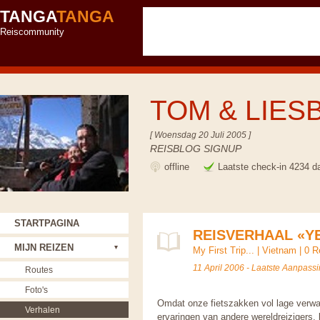
TANGA
TANGA
Reiscommunity
TOM & LIES
[ Woensdag 20 Juli 2005 ]
REISBLOG SIGNUP
offline
Laatste check-in 4234 d
STARTPAGINA
REISVERHAAL «YE
MIJN REIZEN
My First Trip...
|
Vietnam
|
0 R
11 April 2006 - Laatste Aanpassi
Routes
Foto's
Omdat onze fietszakken vol lage verwa
Verhalen
ervaringen van andere wereldreizigers, 