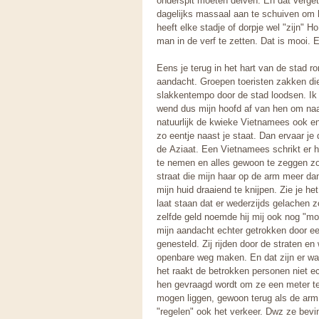
onderspit moeten delven. En dat verge
dagelijks massaal aan te schuiven om 
heeft elke stadje of dorpje wel "zijn
man in de verf te zetten. Dat is mooi. 
Eens je terug in het hart van de stad r
aandacht. Groepen toeristen zakken die
slakkentempo door de stad loodsen. Ik 
wend dus mijn hoofd af van hen om naar
natuurlijk de kwieke Vietnamees ook en 
zo eentje naast je staat. Dan ervaar je 
de Aziaat. Een Vietnamees schrikt er 
te nemen en alles gewoon te zeggen zo
straat die mijn haar op de arm meer dan
mijn huid draaiend te knijpen. Zie je he
laat staan dat er wederzijds gelachen 
zelfde geld noemde hij mij ook nog "mo
mijn aandacht echter getrokken door ee
genesteld. Zij rijden door de straten e
openbare weg maken. En dat zijn er wa
het raakt de betrokken personen niet 
hen gevraagd wordt om ze een meter te
mogen liggen, gewoon terug als de arm 
"regelen" ook het verkeer. Dwz ze bev