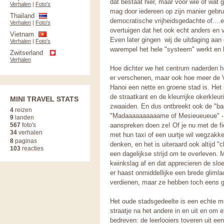
dat bestaat hier, maar voor wie of wat 
Verhalen
|
Foto's
mag door iedereen op zijn manier gebrui
Thailand
democratische vrijheidsgedachte of...
Verhalen
|
Foto's
overtuigen dat het ook echt anders en 
Vietnam
Even later gingen wij de uitdaging aan
Verhalen
|
Foto's
warempel het hele "systeem" werkt en h
Zwitserland
Verhalen
Hoe dichter we het centrum naderden h
er verschenen, maar ook hoe meer de 
Hanoi een nette en groene stad is. Het
de straatkant en de kleurrijke okerkleu
MINI TRAVEL STATS
zwaaiden. En dus ontbreekt ook de "bag
4
reizen
"Madaaaaaaaaaame of Mesieueueue" - i
9
landen
567
foto's
aanspreken doen ze! Of je nu met de fiets
34
verhalen
met hun taxi of een uurtje wil wegzakken
8
paginas
denken, en het is uiteraard ook altijd 
103
reacties
een dagelijkse strijd om te overleven.
kwinkslag af en dat apprecieren de sloe
er haast onmiddellijke een brede gliml
verdienen, maar ze hebben toch eens gel
Het oude stadsgedeelte is een echte mu
straatje na het andere in en uit en om
bedreven: de leerlooiers toveren uit ee