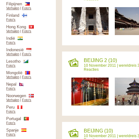
Filipijnen
Verhalen
|
Foto's
Finland
Foto's
Hong Kong
Verhalen
|
Foto's
Indië
Foto's
Indonesië
Verhalen
|
Foto's
BEIJING 2 (10)
Lesotho
10 November 2011 |
wereldreis 
Foto's
Reacties
Mongolië
Verhalen
|
Foto's
Nepal
Foto's
Noorwegen
Verhalen
|
Foto's
Peru
Foto's
Portugal
Foto's
Spanje
BEIJING (10)
Foto's
10 November 2011 |
wereldreis 