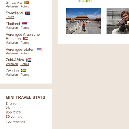
Reacties
Sri Lanka
Verhalen
|
Foto's
Swaziland
Foto's
Thailand
Verhalen
|
Foto's
Verenigde Arabische
Emiraten
Verhalen
|
Foto's
Verenigde Staten
Verhalen
|
Foto's
Zuid-Afrika
Verhalen
|
Foto's
Zweden
Verhalen
|
Foto's
MINI TRAVEL STATS
3
reizen
26
landen
856
foto's
30
verhalen
127
reacties