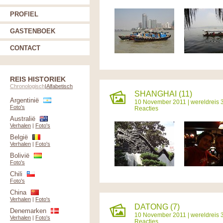
PROFIEL
GASTENBOEK
CONTACT
REIS HISTORIEK
Chronologisch
|
Alfabetisch
SHANGHAI (11)
Argentinië
10 November 2011 |
wereldreis 
Foto's
Reacties
Australië
Verhalen
|
Foto's
België
Verhalen
|
Foto's
Bolivië
Foto's
Chili
Foto's
China
Verhalen
|
Foto's
DATONG (7)
Denemarken
10 November 2011 |
wereldreis 
Verhalen
|
Foto's
Reacties