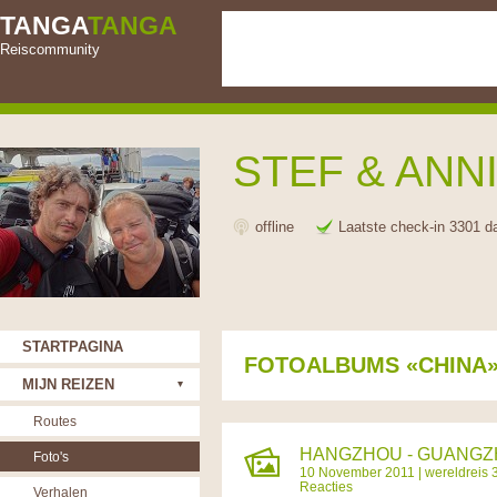
TANGA
TANGA
Reiscommunity
STEF & ANN
offline
Laatste check-in 3301 d
STARTPAGINA
FOTOALBUMS «CHINA
MIJN REIZEN
Routes
HANGZHOU - GUANGZH
Foto's
10 November 2011 |
wereldreis 
Reacties
Verhalen