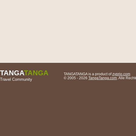
TANGA
TANGA
TANGATANGA is a product of
zyprio.com
© 2005 - 2026
TangaTanga.com
. Alle Rec
Travel Community