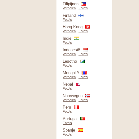
Filipijnen
Verhalen
|
Foto's
Finland
Foto's
Hong Kong
Verhalen
|
Foto's
Indië
Foto's
Indonesië
Verhalen
|
Foto's
Lesotho
Foto's
Mongolië
Verhalen
|
Foto's
Nepal
Foto's
Noorwegen
Verhalen
|
Foto's
Peru
Foto's
Portugal
Foto's
Spanje
Foto's