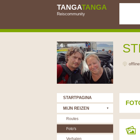
TANGA
TANGA
Reiscommunity
ST
offlin
STARTPAGINA
FOT
MIJN REIZEN
Routes
Foto's
Verhalen