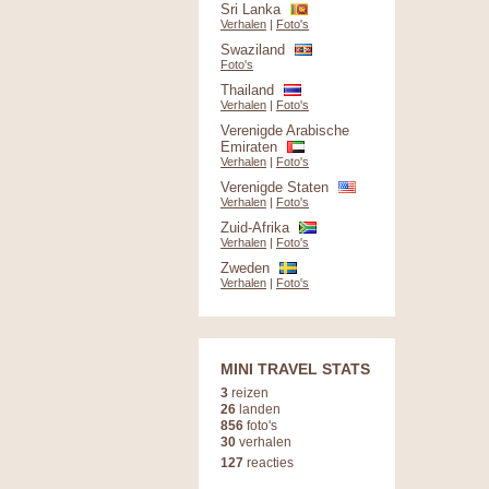
Sri Lanka
Verhalen
|
Foto's
Swaziland
Foto's
Thailand
Verhalen
|
Foto's
Verenigde Arabische
Emiraten
Verhalen
|
Foto's
Verenigde Staten
Verhalen
|
Foto's
Zuid-Afrika
Verhalen
|
Foto's
Zweden
Verhalen
|
Foto's
MINI TRAVEL STATS
3
reizen
26
landen
856
foto's
30
verhalen
127
reacties