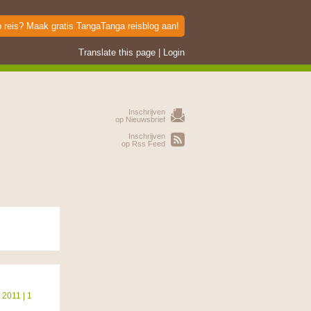
p reis? Maak gratis TangaTanga reisblog aan!
Translate this page
|
Login
Inschrijven
op Nieuwsbrief
Inschrijven
op Rss Feed
2011 | 1