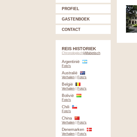
PROFIEL
GASTENBOEK
CONTACT
REIS HISTORIEK
Chronologisch
|
Alfabetisch
Argentinië
Foto's
Australië
Verhalen
|
Foto's
België
Verhalen
|
Foto's
Bolivië
Foto's
Chili
Foto's
China
Verhalen
|
Foto's
Denemarken
Verhalen
|
Foto's