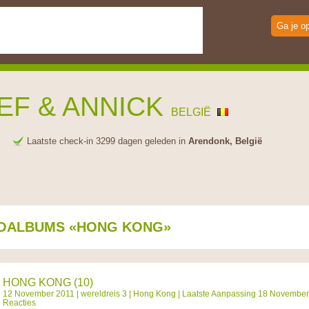
Ga je o
EF & ANNICK
BELGIË
e
Laatste check-in 3299 dagen geleden in
Arendonk, België
OALBUMS «HONG KONG»
HONG KONG (10)
12 November 2011 |
wereldreis 3
|
Hong Kong
| Laatste Aanpassing 18 November 
Reacties