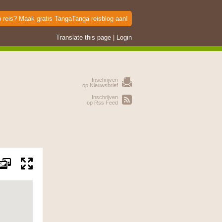
p reis? Maak gratis TangaTanga reisblog aan!
Translate this page
|
Login
Inschrijven
op Nieuwsbrief
Inschrijven
op Rss Feed