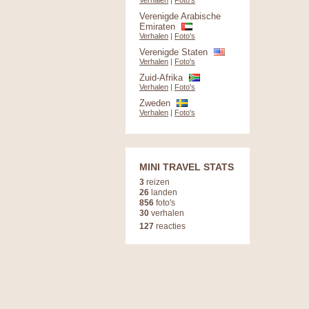
Verhalen
|
Foto's
Verenigde Arabische
Emiraten
Verhalen
|
Foto's
Verenigde Staten
Verhalen
|
Foto's
Zuid-Afrika
Verhalen
|
Foto's
Zweden
Verhalen
|
Foto's
MINI TRAVEL STATS
3
reizen
26
landen
856
foto's
30
verhalen
127
reacties