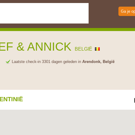
Ga je o
EF & ANNICK
BELGIË
e
Laatste check-in 3301 dagen geleden in
Arendonk, België
ENTINIË