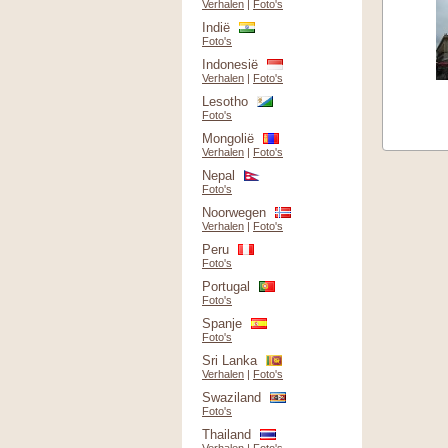
Verhalen
|
Foto's
Indië
Foto's
Indonesië
Verhalen
|
Foto's
Lesotho
Foto's
Mongolië
Verhalen
|
Foto's
Nepal
Foto's
Noorwegen
Verhalen
|
Foto's
Peru
Foto's
Portugal
Foto's
Spanje
Foto's
Sri Lanka
Verhalen
|
Foto's
Swaziland
Foto's
Thailand