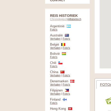
CONTACT
REIS HISTORIEK
Chronologisch
|
Alfabetisch
Argentinië
Foto's
Australië
Verhalen
|
Foto's
België
Verhalen
|
Foto's
Bolivië
Foto's
Chili
Foto's
China
Verhalen
|
Foto's
Denemarken
FOTO
Verhalen
|
Foto's
Filipijnen
Verhalen
|
Foto's
Finland
Foto's
Hong Kong