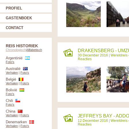
PROFIEL
GASTENBOEK
CONTACT
REIS HISTORIEK
Chronologisch
|
Alfabetisch
DRAKENSBERG - UMZUM
30 December 2016 |
Wereldreis 
Argentinië
Reacties
Foto's
Australië
Verhalen
|
Foto's
België
Verhalen
|
Foto's
Bolivië
Foto's
Chili
Foto's
China
Verhalen
|
Foto's
JEFFREYS BAY - ADDO 
12 December 2016 |
Wereldreis 
Denemarken
Reacties
Verhalen
|
Foto's