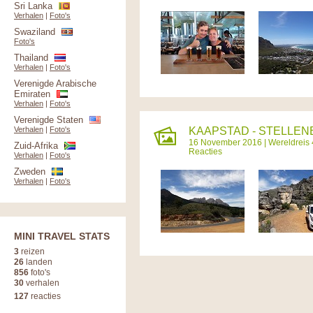
Sri Lanka
Verhalen
|
Foto's
Swaziland
Foto's
Thailand
Verhalen
|
Foto's
Verenigde Arabische
Emiraten
Verhalen
|
Foto's
Verenigde Staten
Verhalen
|
Foto's
KAAPSTAD - STELLENB
16 November 2016 |
Wereldreis 
Zuid-Afrika
Reacties
Verhalen
|
Foto's
Zweden
Verhalen
|
Foto's
MINI TRAVEL STATS
3
reizen
26
landen
856
foto's
30
verhalen
127
reacties