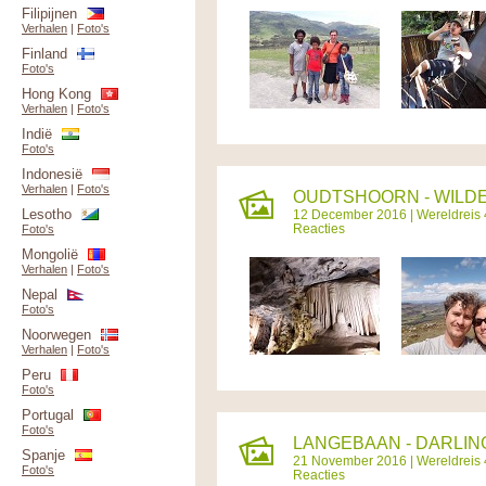
Filipijnen
Verhalen
|
Foto's
Finland
Foto's
Hong Kong
Verhalen
|
Foto's
Indië
Foto's
Indonesië
Verhalen
|
Foto's
OUDTSHOORN - WILDER
Lesotho
12 December 2016 |
Wereldreis 
Reacties
Foto's
Mongolië
Verhalen
|
Foto's
Nepal
Foto's
Noorwegen
Verhalen
|
Foto's
Peru
Foto's
Portugal
Foto's
LANGEBAAN - DARLING
Spanje
21 November 2016 |
Wereldreis 
Foto's
Reacties