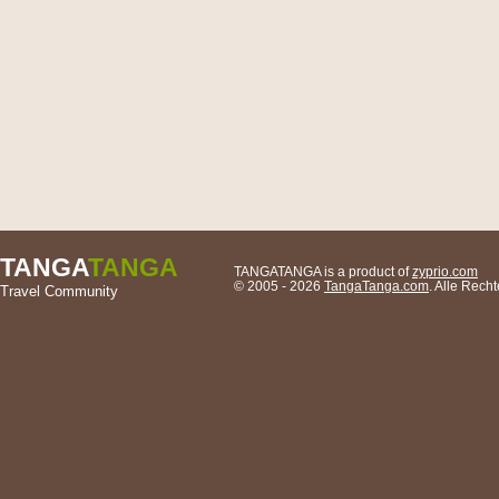
TANGA
TANGA
TANGATANGA is a product of
zyprio.com
© 2005 - 2026
TangaTanga.com
. Alle Rec
Travel Community