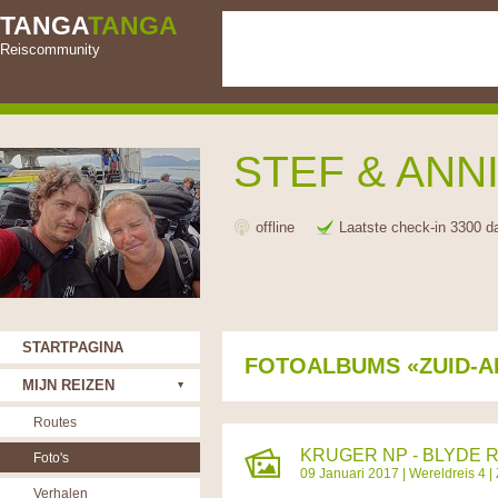
TANGA
TANGA
Reiscommunity
STEF & ANN
offline
Laatste check-in 3300 d
STARTPAGINA
FOTOALBUMS «ZUID-A
MIJN REIZEN
Routes
KRUGER NP - BLYDE RI
Foto's
09 Januari 2017 |
Wereldreis 4
|
Verhalen