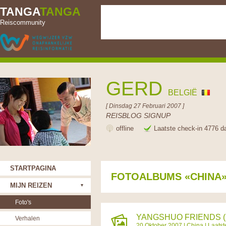
TANGA
TANGA
Reiscommunity
GERD
BELGIË
[ Dinsdag 27 Februari 2007 ]
REISBLOG SIGNUP
offline
Laatste check-in 4776 d
STARTPAGINA
FOTOALBUMS «CHINA
MIJN REIZEN
Foto's
YANGSHUO FRIENDS (
Verhalen
20 Oktober 2007 |
China
| Laats