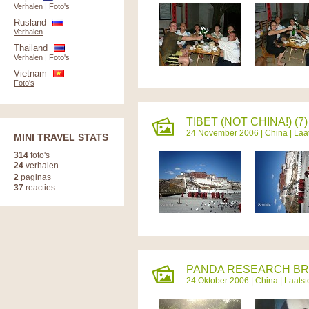
Verhalen
|
Foto's
Rusland
Verhalen
Thailand
Verhalen
|
Foto's
Vietnam
Foto's
TIBET (NOT CHINA!) (7)
24 November 2006 |
China
| Laa
MINI TRAVEL STATS
314
foto's
24
verhalen
2
paginas
37
reacties
PANDA RESEARCH BRE
24 Oktober 2006 |
China
| Laats