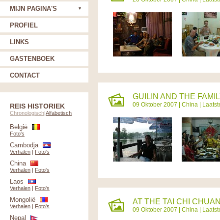
MIJN PAGINA'S
PROFIEL
LINKS
GASTENBOEK
CONTACT
GUILIN AND THE FAMIL
09 Oktober 2007 |
China
| Laats
REIS HISTORIEK
Chronologisch
|
Alfabetisch
België
Foto's
Cambodja
Verhalen
|
Foto's
China
Verhalen
|
Foto's
Laos
Verhalen
|
Foto's
Mongolië
AT THE TAI CHI CHUAN
Verhalen
|
Foto's
09 Oktober 2007 |
China
| Laats
Nepal