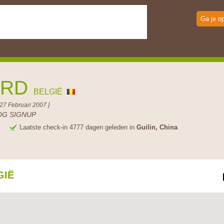
Ga je o
ERD
BELGIË
27 Februari 2007 ]
OG SIGNUP
e
Laatste check-in 4777 dagen geleden in
Guilin, China
GIË