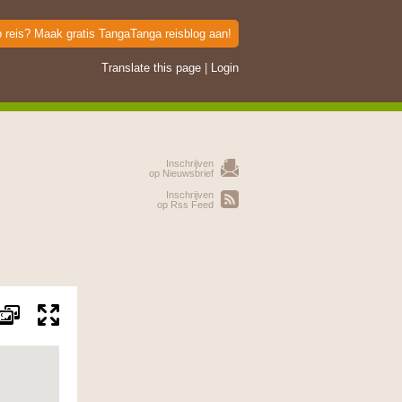
p reis? Maak gratis TangaTanga reisblog aan!
Translate this page
|
Login
Inschrijven
op Nieuwsbrief
Inschrijven
op Rss Feed