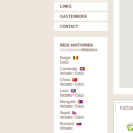
LINKS
GASTENBOEK
CONTACT
REIS HISTORIEK
Chronologisch
|
Alfabetisch
België
Foto's
Cambodja
Verhalen
|
Foto's
China
Verhalen
|
Foto's
Laos
Verhalen
|
Foto's
Mongolië
Verhalen
|
Foto's
FOTO
Nepal
Verhalen
|
Foto's
Rusland
Verhalen