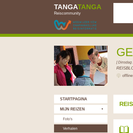
TANGA
TANGA
Reiscommunity
G
[ Dinsdag 
REISBL
offlin
STARTPAGINA
REI
MIJN REIZEN
Foto's
Verhalen