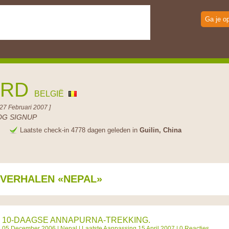
Ga je o
ERD
BELGIË
27 Februari 2007 ]
OG SIGNUP
e
Laatste check-in 4778 dagen geleden in
Guilin, China
SVERHALEN «NEPAL»
10-DAAGSE ANNAPURNA-TREKKING.
05 December 2006 |
Nepal
| Laatste Aanpassing 15 April 2007 | 0 Reacties