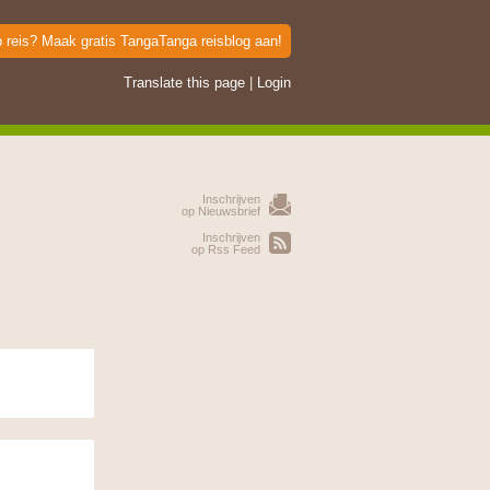
p reis? Maak gratis TangaTanga reisblog aan!
Translate this page
|
Login
Inschrijven
op Nieuwsbrief
Inschrijven
op Rss Feed