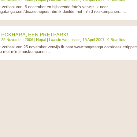
t verhaal van 5 december en bijhorende foto's verwijs ik naar
gatanga.com/deazietrippers, die ik deelde met m'n 3 reiskompanen......
POKHARA, EEN PRETPARK!
25 November 2006 |
Nepal
| Laatste Aanpassing 15 April 2007 | 0 Reacties
t verhaal van 25 november verwijs ik naar www.tangatanga.com/deazietrippers
de met m'n 3 reiskompanen......