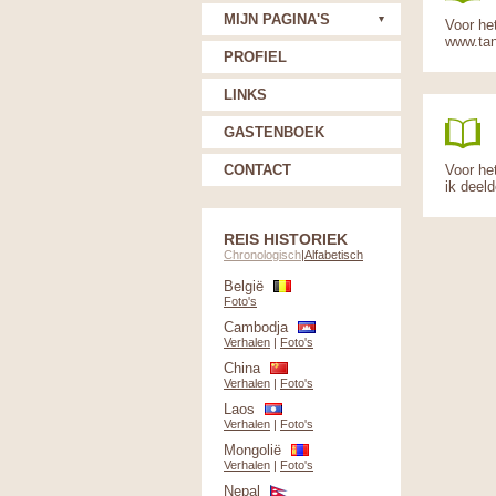
MIJN PAGINA'S
Voor he
www.tan
PROFIEL
LINKS
GASTENBOEK
CONTACT
Voor he
ik deel
REIS HISTORIEK
Chronologisch
|
Alfabetisch
België
Foto's
Cambodja
Verhalen
|
Foto's
China
Verhalen
|
Foto's
Laos
Verhalen
|
Foto's
Mongolië
Verhalen
|
Foto's
Nepal