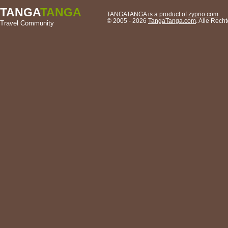
TANGA
TANGA
TANGATANGA is a product of
zyprio.com
© 2005 - 2026
TangaTanga.com
. Alle Rec
Travel Community