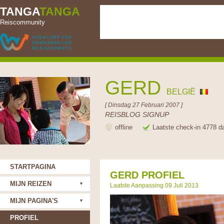
TANGA
TANGA
Reiscommunity
GERD
BELGIË
[ Dinsdag 27 Februari 2007 ]
REISBLOG SIGNUP
offline
Laatste check-in 4778 d
STARTPAGINA
GERD PROFIEL
MIJN REIZEN
Laatste Aanpassing 09 Juli 2013
MIJN PAGINA'S
PROFIEL