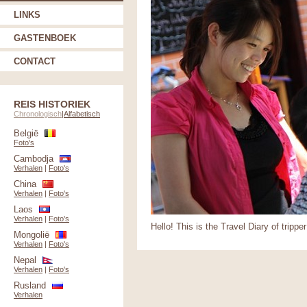
LINKS
GASTENBOEK
CONTACT
REIS HISTORIEK
Chronologisch
|
Alfabetisch
België
Foto's
Cambodja
Verhalen
|
Foto's
China
Verhalen
|
Foto's
Laos
Verhalen
|
Foto's
Hello! This is the Travel Diary of tripper
Mongolië
Verhalen
|
Foto's
Nepal
Verhalen
|
Foto's
Rusland
Verhalen