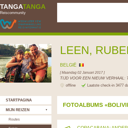
TANGA
TANGA
Reiscommunity
LEEN, RUBE
BELGIË
[ Maandag 02 Januari 2017 ]
TIJD VOOR EEN NIEUW VERHAAL: 
offline
Laatste check-in 3477 d
STARTPAGINA
FOTOALBUMS «BOLIVI
MIJN REIZEN
Routes
COPACABANA: ANDERS