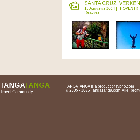
SANTA CRUZ: VERKEND
18 Augustus 2014 |
TROPENTRI
Reacties
TANGA
TANGA
TANGATANGA is a product of
zyprio.com
© 2005 - 2026
TangaTanga.com
. Alle Rec
Travel Community