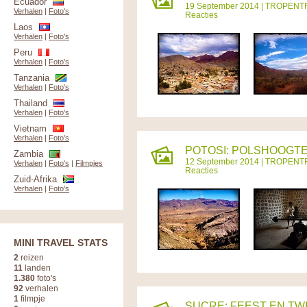
Ecuador
19 September 2014 |
TROPENT
Verhalen
|
Foto's
Reacties
Laos
Verhalen
|
Foto's
Peru
Verhalen
|
Foto's
Tanzania
Verhalen
|
Foto's
Thailand
Verhalen
|
Foto's
Vietnam
Verhalen
|
Foto's
POTOSI: POLSHOOGTE 
Zambia
12 September 2014 |
TROPENT
Verhalen
|
Foto's
|
Filmpjes
Reacties
Zuid-Afrika
Verhalen
|
Foto's
MINI TRAVEL STATS
2
reizen
11
landen
1.380
foto's
92
verhalen
1
filmpje
SUCRE: FEEST EN TWIJ