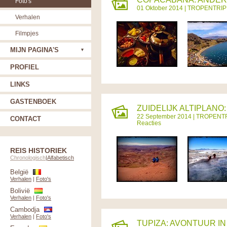
Foto's
01 Oktober 2014 |
TROPENTRIP
Verhalen
Filmpjes
MIJN PAGINA'S
PROFIEL
LINKS
GASTENBOEK
ZUIDELIJK ALTIPLANO
22 September 2014 |
TROPENT
CONTACT
Reacties
REIS HISTORIEK
Chronologisch
|
Alfabetisch
België
Verhalen
|
Foto's
Bolivië
Verhalen
|
Foto's
Cambodja
Verhalen
|
Foto's
TUPIZA: AVONTUUR IN