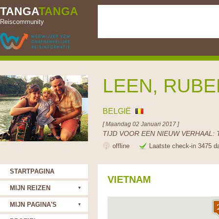
TANGA
TANGA
Reiscommunity
LEEN, RUBE
BELGIË
[ Maandag 02 Januari 2017 ]
TIJD VOOR EEN NIEUW VERHAAL: 
offline
Laatste check-in 3475 d
STARTPAGINA
VIETNAM
MIJN REIZEN
MIJN PAGINA'S