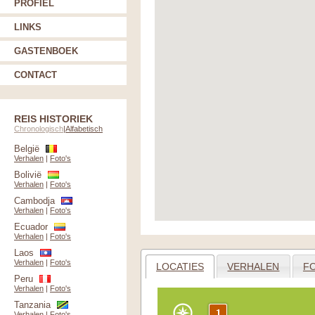
PROFIEL
LINKS
GASTENBOEK
CONTACT
REIS HISTORIEK
Chronologisch
|
Alfabetisch
België
Verhalen
|
Foto's
Bolivië
Verhalen
|
Foto's
Cambodja
Verhalen
|
Foto's
Ecuador
Verhalen
|
Foto's
Laos
Verhalen
|
Foto's
LOCATIES
VERHALEN
F
Peru
Verhalen
|
Foto's
Tanzania
Verhalen
|
Foto's