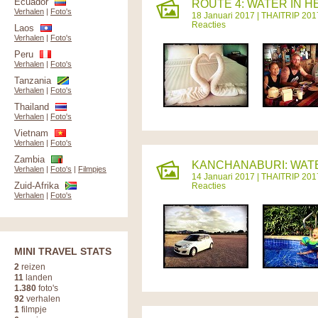
Ecuador
ROUTE 4: WATER IN HE
Verhalen
|
Foto's
18 Januari 2017 |
THAITRIP 201
Reacties
Laos
Verhalen
|
Foto's
Peru
Verhalen
|
Foto's
Tanzania
Verhalen
|
Foto's
Thailand
Verhalen
|
Foto's
Vietnam
Verhalen
|
Foto's
Zambia
KANCHANABURI: WAT
Verhalen
|
Foto's
|
Filmpjes
14 Januari 2017 |
THAITRIP 201
Zuid-Afrika
Reacties
Verhalen
|
Foto's
MINI TRAVEL STATS
2
reizen
11
landen
1.380
foto's
92
verhalen
1
filmpje