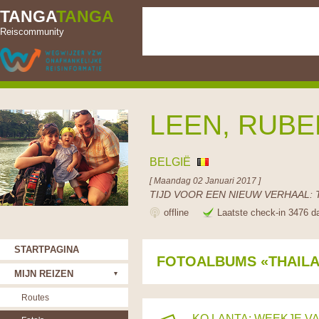
TANGA
TANGA
Reiscommunity
LEEN, RUBE
BELGIË
[ Maandag 02 Januari 2017 ]
TIJD VOOR EEN NIEUW VERHAAL: 
offline
Laatste check-in 3476 d
STARTPAGINA
FOTOALBUMS «THAIL
MIJN REIZEN
Routes
KO LANTA: WEEKJE VA