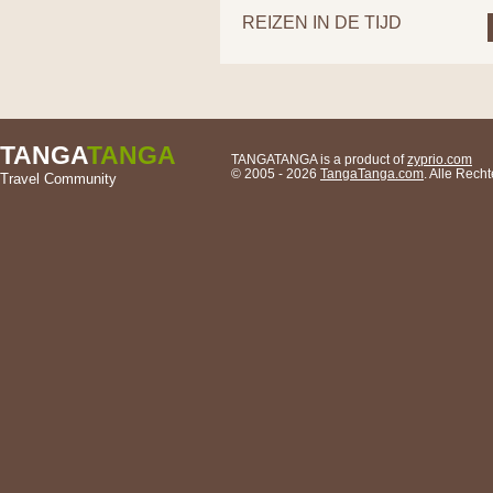
REIZEN IN DE TIJD
TANGA
TANGA
TANGATANGA is a product of
zyprio.com
© 2005 - 2026
TangaTanga.com
. Alle Rec
Travel Community