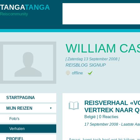
TANGA
TANGA
Reiscommunity
WILLIAM C
[ Zaterdag 13 September 2008 ]
REISBLOG SIGNUP
offline
STARTPAGINA
REISVERHAAL «V
MIJN REIZEN
VERTREK NAAR Q
België
|
0 Reacties
Foto's
17 September 2008 - Laatste A
Verhalen
PROFIEL
Amaai, komt toch heel wat bij kijken, 