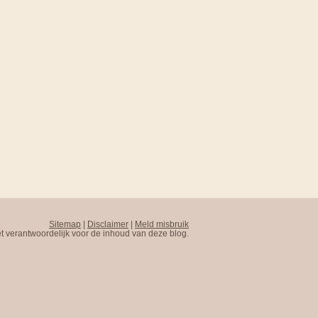
Sitemap
|
Disclaimer
|
Meld misbruik
t verantwoordelijk voor de inhoud van deze blog.