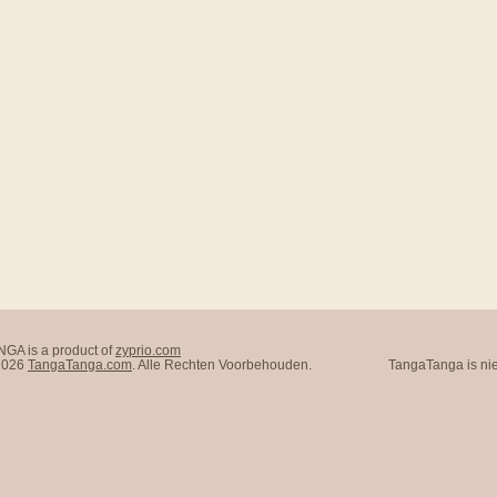
A is a product of
zyprio.com
 2026
TangaTanga.com
. Alle Rechten Voorbehouden.
TangaTanga is nie