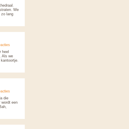
thedraal.
straten. We
 zo lang
acties
r heel
. Als we
 kantoortje.
acties
Na die
r wordt een
Bah,