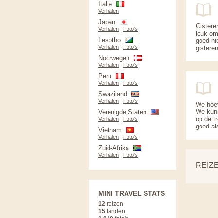
Italië
Verhalen
Japan
Gistere
Verhalen
|
Foto's
leuk om 
Lesotho
goed nie
Verhalen
|
Foto's
gisteren
Noorwegen
Verhalen
|
Foto's
Peru
Verhalen
|
Foto's
Swaziland
Verhalen
|
Foto's
We hoev
We kunn
Verenigde Staten
op de t
Verhalen
|
Foto's
goed als
Vietnam
Verhalen
|
Foto's
Zuid-Afrika
Verhalen
|
Foto's
REIZE
MINI TRAVEL STATS
12
reizen
15
landen