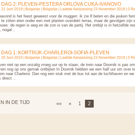
DAG 2: PLEVEN-PESTERA ORLOVA CUKA-IVANOVO
21 Juni 2019 |
Bulgarije
|
Bulgarije
| Laatste Aanpassing 23 November 2019 | 0 Re
navond is het feest geweest voor de muggen: ik zie 8 beten en die jeuken fer
te zitten eten onder een met planten overdekt terras, maar de gevolgen zijn er
uws: de regen is weg en de zon is van de partij. Het ontbijt is in hetzelfde re
, nogal...
DAG 1: KORTRIJK-CHARLEROI-SOFIA-PLEVEN
20 Juni 2019 |
Bulgarije
|
Bulgarije
| Laatste Aanpassing 23 November 2019 | 0 Re
en niet op een onzalig vroeg uur op te staan, de trein naar Doornik is pas om
en nog op ons gemak ontbijten In Doornik hebben we een half uur om over t
rein naar Charleroi. Dan nog een stuk met de bus tot aan de luchthaven en w
 direct ...
N IN DE TIJD
««
«
1
2