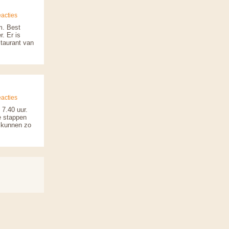
acties
m. Best
. Er is
staurant van
acties
 7.40 uur.
e stappen
e kunnen zo