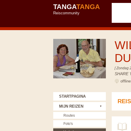
TANGA
TANGA
Reiscommunity
WI
D
[ Zondag 
SHARE 
offlin
STARTPAGINA
REI
MIJN REIZEN
Routes
Foto's