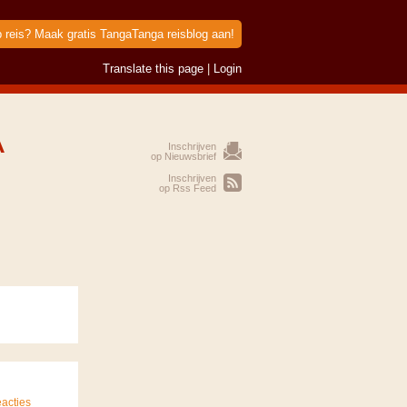
p reis? Maak gratis TangaTanga reisblog aan!
Translate this page
|
Login
A
Inschrijven
op Nieuwsbrief
Inschrijven
op Rss Feed
acties