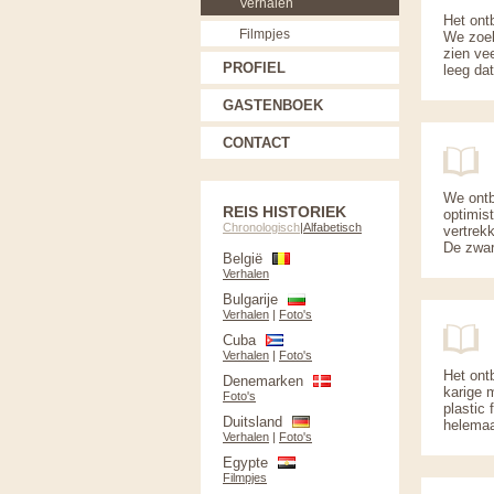
Verhalen
Het ont
Filmpjes
We zoek
zien ve
PROFIEL
leeg dat
GASTENBOEK
CONTACT
We ontbi
REIS HISTORIEK
optimis
Chronologisch
|
Alfabetisch
vertrek
De zwar
België
Verhalen
Bulgarije
Verhalen
|
Foto's
Cuba
Verhalen
|
Foto's
Het ontb
Denemarken
karige m
Foto's
plastic
Duitsland
helemaal
Verhalen
|
Foto's
Egypte
Filmpjes