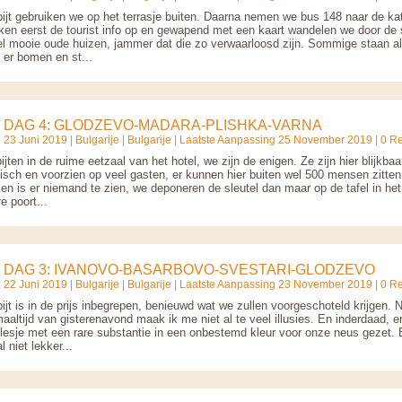
bijt gebruiken we op het terrasje buiten. Daarna nemen we bus 148 naar de ka
en eerst de tourist info op en gewapend met een kaart wandelen we door de 
el mooie oude huizen, jammer dat die zo verwaarloosd zijn. Sommige staan al
 er bomen en st...
DAG 4: GLODZEVO-MADARA-PLISHKA-VARNA
23 Juni 2019 |
Bulgarije
|
Bulgarije
| Laatste Aanpassing 25 November 2019 | 0 Re
jten in de ruime eetzaal van het hotel, we zijn de enigen. Ze zijn hier blijkbaa
tisch en voorzien op veel gasten, er kunnen hier buiten wel 500 mensen zitten
ken is er niemand te zien, we deponeren de sleutel dan maar op de tafel in het
e poort...
DAG 3: IVANOVO-BASARBOVO-SVESTARI-GLODZEVO
22 Juni 2019 |
Bulgarije
|
Bulgarije
| Laatste Aanpassing 23 November 2019 | 0 Re
ijt is in de prijs inbegrepen, benieuwd wat we zullen voorgeschoteld krijgen. 
aaltijd van gisterenavond maak ik me niet al te veel illusies. En inderdaad, e
 flesje met een rare substantie in een onbestemd kleur voor onze neus gezet. 
 niet lekker...