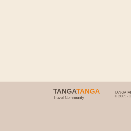
TANGA
TANGA
TANGATANG
© 2005 -
Travel Community