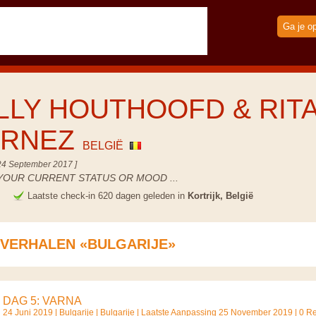
Ga je o
LLY HOUTHOOFD & RIT
URNEZ
BELGIË
24 September 2017 ]
YOUR CURRENT STATUS OR MOOD ...
e
Laatste check-in 620 dagen geleden in
Kortrijk, België
SVERHALEN «BULGARIJE»
DAG 5: VARNA
24 Juni 2019 |
Bulgarije
|
Bulgarije
| Laatste Aanpassing 25 November 2019 | 0 Re