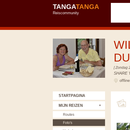
TANGA
TANGA
Reiscommunity
WI
D
[ Zondag 
SHARE 
offlin
STARTPAGINA
MIJN REIZEN
Routes
Foto's