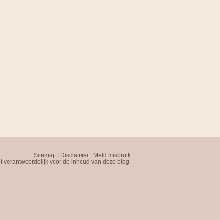
Sitemap
|
Disclaimer
|
Meld misbruik
t verantwoordelijk voor de inhoud van deze blog.