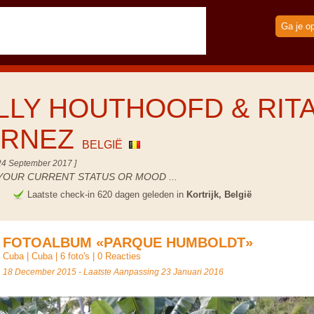
Ga je o
LLY HOUTHOOFD & RIT
URNEZ
BELGIË
24 September 2017 ]
YOUR CURRENT STATUS OR MOOD ...
e
Laatste check-in 620 dagen geleden in
Kortrijk, België
FOTOALBUM «PARQUE HUMBOLDT»
Cuba
|
Cuba
| 6 foto's |
0 Reacties
18 December 2015 - Laatste Aanpassing 23 Januari 2016