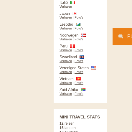
Italië
Verhalen
Japan
Verhalen
|
Foto's
Lesotho
Verhalen
|
Foto's
Noorwegen
P
Verhalen
|
Foto's
Peru
Verhalen
|
Foto's
Swaziland
Verhalen
|
Foto's
Verenigde Staten
Verhalen
|
Foto's
Vietnam
Verhalen
|
Foto's
Zuid-Afrika
Verhalen
|
Foto's
MINI TRAVEL STATS
12
reizen
15
landen