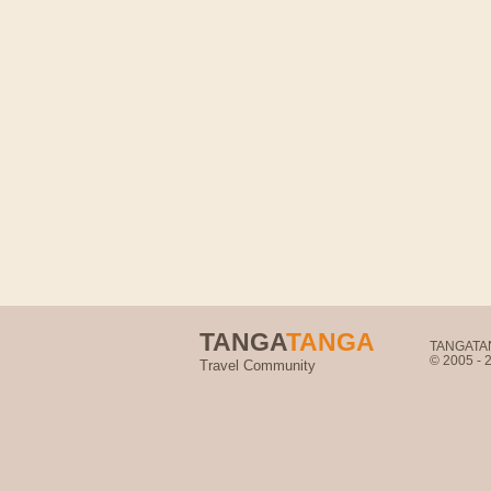
TANGA
TANGA
TANGATANG
© 2005 -
Travel Community