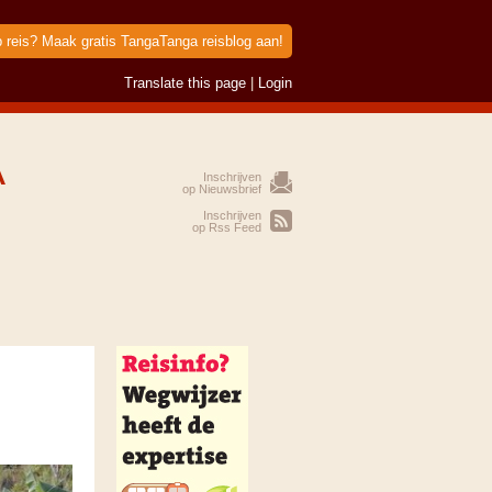
p reis? Maak gratis TangaTanga reisblog aan!
Translate this page
|
Login
A
Inschrijven
op Nieuwsbrief
Inschrijven
op Rss Feed