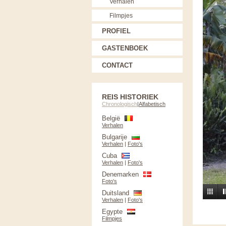
Verhalen
Filmpjes
PROFIEL
GASTENBOEK
CONTACT
REIS HISTORIEK
Chronologisch
|
Alfabetisch
België
Verhalen
Bulgarije
Verhalen
|
Foto's
Cuba
Verhalen
|
Foto's
Denemarken
Foto's
Duitsland
Verhalen
|
Foto's
Egypte
Filmpjes