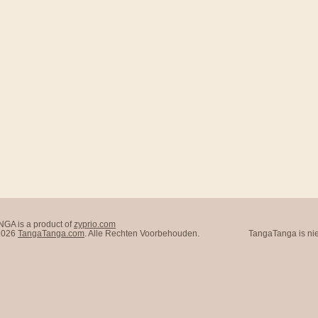
A is a product of
zyprio.com
 2026
TangaTanga.com
. Alle Rechten Voorbehouden.
TangaTanga is nie