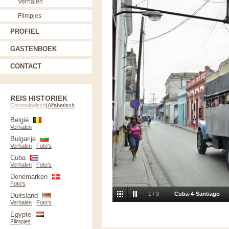
Verhalen
Filmpjes
PROFIEL
GASTENBOEK
CONTACT
REIS HISTORIEK
Chronologisch
|
Alfabetisch
België
Verhalen
Bulgarije
Verhalen
|
Foto's
Cuba
Verhalen
|
Foto's
Denemarken
Foto's
1
/
3
Cuba-4-Santiago
Duitsland
Verhalen
|
Foto's
Egypte
Filmpjes