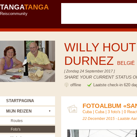
TANGA
TANGA
Reiscommunity
WILLY HOUT
DURNEZ
BELGIË
[ Zondag 24 September 2017 ]
SHARE YOUR CURRENT STATUS OR
offline
Laatste check-in 620 da
STARTPAGINA
FOTOALBUM «SA
MIJN REIZEN
Cuba
|
Cuba
| 3 foto's |
0 Reac
22 December 2015 - Laatste Aa
Routes
Foto's