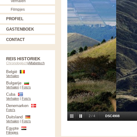
Verhalen
Filmpjes
PROFIEL
GASTENBOEK
CONTACT
REIS HISTORIEK
Chronologisch
|
Alfabetisch
België
Verhalen
Bulgarije
Verhalen
|
Foto's
Cuba
Verhalen
|
Foto's
Denemarken
Foto's
2
/
4
DSC4908
Duitsland
Verhalen
|
Foto's
Egypte
Filmpjes