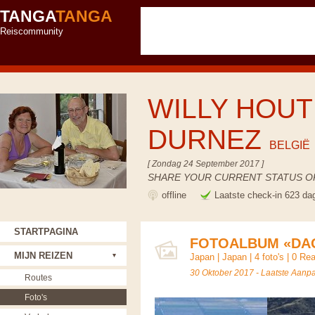
TANGA
TANGA
Reiscommunity
WILLY HOUT
DURNEZ
BELGIË
[ Zondag 24 September 2017 ]
SHARE YOUR CURRENT STATUS OR
offline
Laatste check-in 623 da
STARTPAGINA
FOTOALBUM «DAG
MIJN REIZEN
Japan
|
Japan
| 4 foto's |
0 Rea
30 Oktober 2017 - Laatste Aanp
Routes
Foto's