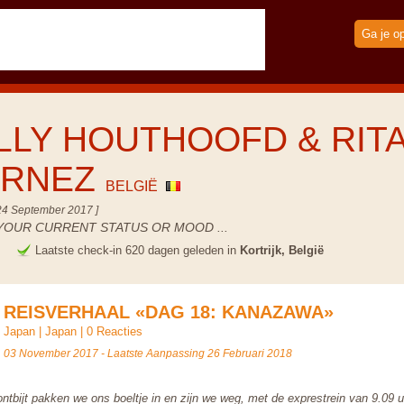
Ga je o
LLY HOUTHOOFD & RIT
URNEZ
BELGIË
24 September 2017 ]
YOUR CURRENT STATUS OR MOOD ...
e
Laatste check-in 620 dagen geleden in
Kortrijk, België
REISVERHAAL «DAG 18: KANAZAWA»
Japan
|
Japan
|
0 Reacties
03 November 2017 - Laatste Aanpassing 26 Februari 2018
ontbijt pakken we ons boeltje in en zijn we weg, met de exprestrein van 9.09 u