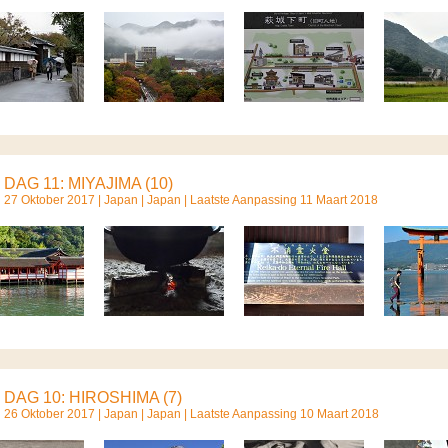
DAG 11: MIYAJIMA (10)
27 Oktober 2017 |
Japan
|
Japan
| Laatste Aanpassing 11 Maart 2018
DAG 10: HIROSHIMA (7)
26 Oktober 2017 |
Japan
|
Japan
| Laatste Aanpassing 10 Maart 2018