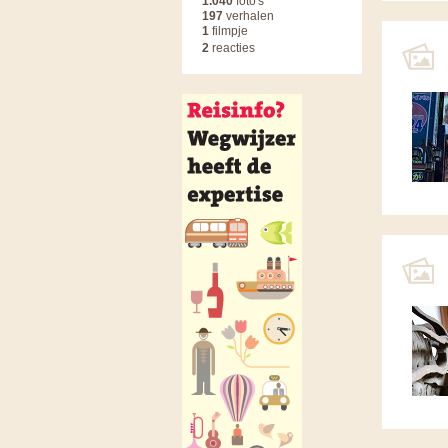
1.040
foto's
197
verhalen
1
filmpje
2
reacties