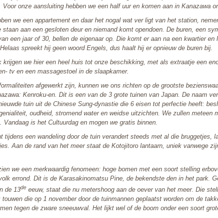
 Voor onze aansluiting hebben we een half uur en komen aan in Kanazawa o
bben we een appartement en daar het nogal wat ver ligt van het station, nem
e staan aan een gesloten deur en niemand komt opendoen. De buren, een sy
van een jaar of 30, bellen de eigenaar op. Die komt er aan na een kwartier en 
Helaas spreekt hij geen woord Engels, dus haalt hij er opnieuw de buren bij.
jk krijgen we hier een heel huis tot onze beschikking, met als extraatje een e
een- tv en een massagestoel in de slaapkamer.
 formaliteiten afgewerkt zijn, kunnen we ons richten op de grootste bezienswa
azawa: Kenroku-en. Dit is een van de 3 grote tuinen van Japan. De naam ver
nieuwde tuin uit de Chinese Sung-dynastie die 6 eisen tot perfectie heeft: bes
 genialiteit, oudheid, stromend water en weidse uitzichten. We zullen meteen 
is. Vandaag is het Cultuurdag en mogen we gratis binnen.
t tijdens een wandeling door de tuin verandert steeds met al die bruggetjes, l
kjes. Aan de rand van het meer staat de Kotojitoro lantaarn, uniek vanwege zi
zien we een merkwaardig fenomeen: hoge bomen met een soort stelling erbo
olk errond. Dit is de Karasakinomatsu Pine, de bekendste den in het park. G
de
in de 13
eeuw, staat die nu metershoog aan de oever van het meer. Die stell
jk touwen die op 1 november door de tuinmannen geplaatst worden om de takk
men tegen de zware sneeuwval. Het lijkt wel of de boom onder een soort grot