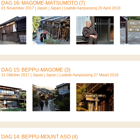
DAG 16: MAGOME-MATSUMOTO (7)
01 November 2017 |
Japan
|
Japan
| Laatste Aanpassing 20 April 2018
DAG 15: BEPPU-MAGOME (3)
31 Oktober 2017 |
Japan
|
Japan
| Laatste Aanpassing 27 Maart 2018
DAG 14: BEPPU-MOUNT ASO (4)