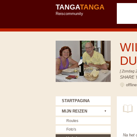
TANGA
TANGA
Reiscommunity
WI
D
[ Zondag 
SHARE 
offlin
STARTPAGINA
MIJN REIZEN
Routes
Foto's
Na het 