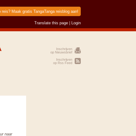
p reis? Maak gratis TangaTanga reisblog aan!
Translate this page
|
Login
A
Inschrijven
op Nieuwsbrief
Inschrijven
op Rss Feed
ur naar