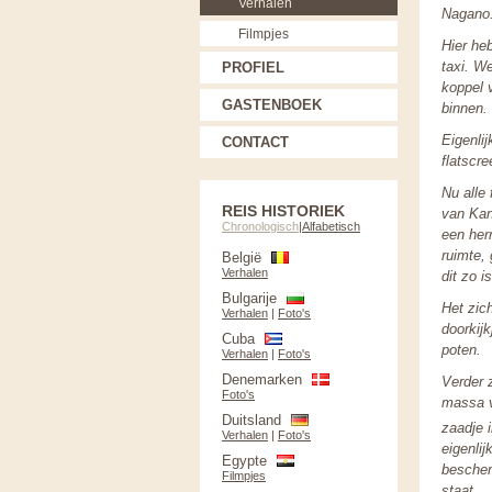
Verhalen
Nagano.
Filmpjes
Hier he
taxi. W
PROFIEL
koppel 
GASTENBOEK
binnen. 
Eigenli
CONTACT
flatscr
Nu alle
REIS HISTORIEK
van Kan
Chronologisch
|
Alfabetisch
een her
ruimte,
België
Verhalen
dit zo 
Bulgarije
Het zich
Verhalen
|
Foto's
doorkij
Cuba
poten.
Verhalen
|
Foto's
Denemarken
Verder 
Foto's
massa v
Duitsland
zaadje 
Verhalen
|
Foto's
eigenli
Egypte
bescher
Filmpjes
staat.