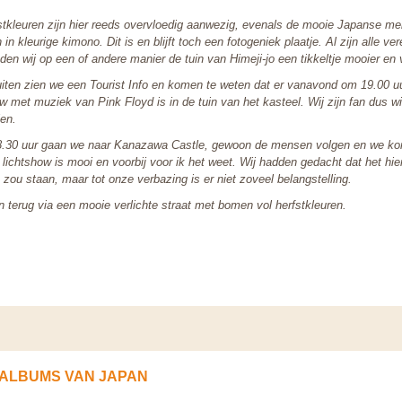
stkleuren zijn hier reeds overvloedig aanwezig, evenals de mooie Japanse me
in kleurige kimono. Dit is en blijft toch een fotogeniek plaatje. Al zijn alle ver
den wij op een of andere manier de tuin van Himeji-jo een tikkeltje mooier en v
iten zien we een Tourist Info en komen te weten dat er vanavond om 19.00 u
w met muziek van Pink Floyd is in de tuin van het kasteel. Wij zijn fan dus wi
ien.
.30 uur gaan we naar Kanazawa Castle, gewoon de mensen volgen en we k
 lichtshow is mooi en voorbij voor ik het weet. Wij hadden gedacht dat het hie
zou staan, maar tot onze verbazing is er niet zoveel belangstelling.
 terug via een mooie verlichte straat met bomen vol herfstkleuren.
ALBUMS VAN JAPAN