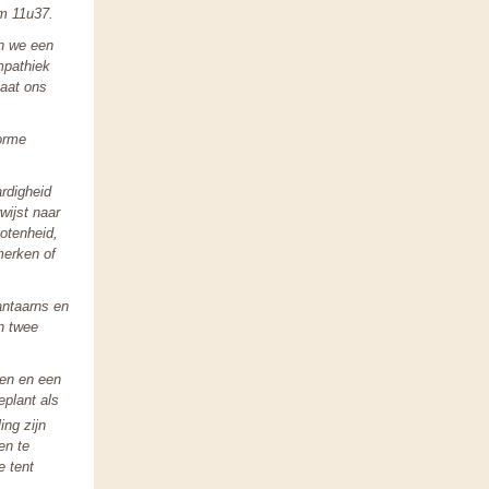
m 11u37.
en we een
mpathiek
laat ons
norme
ardigheid
wijst naar
lotenheid,
merken of
antaarns en
jn twee
ven en een
eplant als
ing zijn
en te
e tent