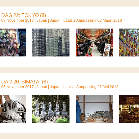
DAG 22: TOKYO (8)
07 November 2017 |
Japan
|
Japan
| Laatste Aanpassing 02 Maart 2018
DAG 20: SIMATAI (8)
05 November 2017 |
Japan
|
Japan
| Laatste Aanpassing 21 Mei 2018