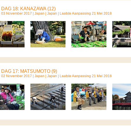
DAG 18: KANAZAWA (12)
03 November 2017 |
Japan
|
Japan
| Laatste Aanpassing 21 Mei 2018
DAG 17: MATSUMOTO (9)
02 November 2017 |
Japan
|
Japan
| Laatste Aanpassing 21 Mei 2018