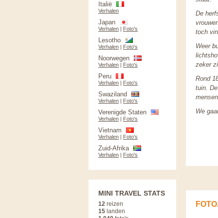
Italië
Verhalen
De herf
Japan
vrouwen 
Verhalen
|
Foto's
toch vin
Lesotho
Weer bu
Verhalen
|
Foto's
lichtsho
Noorwegen
zeker z
Verhalen
|
Foto's
Peru
Rond 18
Verhalen
|
Foto's
tuin. De
Swaziland
mensen 
Verhalen
|
Foto's
We gaan
Verenigde Staten
Verhalen
|
Foto's
Vietnam
Verhalen
|
Foto's
Zuid-Afrika
Verhalen
|
Foto's
MINI TRAVEL STATS
FOTO
12
reizen
15
landen