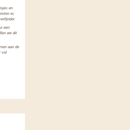
isjes en
eisten er,
erfijnder.
ur een
llen we dit
omen aan de
r vol