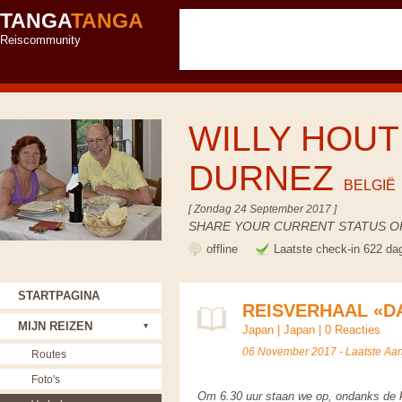
TANGA
TANGA
Reiscommunity
WILLY HOUT
DURNEZ
BELGIË
[ Zondag 24 September 2017 ]
SHARE YOUR CURRENT STATUS OR
offline
Laatste check-in 622 da
STARTPAGINA
REISVERHAAL «DA
MIJN REIZEN
Japan
|
Japan
|
0 Reacties
06 November 2017 - Laatste Aan
Routes
Foto's
Om 6.30 uur staan we op, ondanks de 