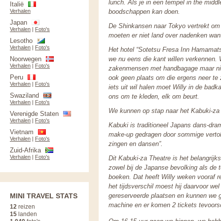
lunch. Als je in een tempel in the middl
Italië
Verhalen
boodschappen kan doen.
Japan
De Shinkansen naar Tokyo vertrekt om 1
Verhalen
|
Foto's
moeten er niet land over nadenken want
Lesotho
Verhalen
|
Foto's
Het hotel “Sotetsu Fresa Inn Hamamats
Noorwegen
we nu eens die kant willen verkennen.
Verhalen
|
Foto's
zakenmensen met handbagage maar niet 
Peru
ook geen plaats om die ergens neer te 
Verhalen
|
Foto's
iets uit wil halen moet Willy in de ba
Swaziland
ons om te kleden, elk om beurt.
Verhalen
|
Foto's
We kunnen op stap naar het Kabuki-za 
Verenigde Staten
Verhalen
|
Foto's
Kabuki is traditioneel Japans dans-dra
Vietnam
make-up gedragen door sommige vertolke
Verhalen
|
Foto's
zingen en dansen”.
Zuid-Afrika
Verhalen
|
Foto's
Dit Kabuki-za Theatre is het belangrijks
zowel bij de Japanse bevolking als de t
boeken. Dat heeft Willy weken vooraf
het tijdsverschil moest hij daarvoor w
MINI TRAVEL STATS
gereserveerde plaatsen en kunnen we g
machine en er komen 2 tickets tevoorsc
12
reizen
15
landen