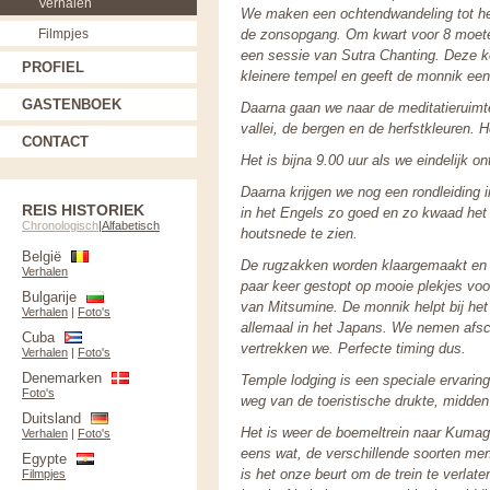
Verhalen
We maken een ochtendwandeling tot he
Filmpjes
de zonsopgang. Om kwart voor 8 moeten 
een sessie van Sutra Chanting. Deze 
PROFIEL
kleinere tempel en geeft de monnik ee
GASTENBOEK
Daarna gaan we naar de meditatieruimt
vallei, de bergen en de herfstkleuren. He
CONTACT
Het is bijna 9.00 uur als we eindelijk o
Daarna krijgen we nog een rondleiding 
REIS HISTORIEK
in het Engels zo goed en zo kwaad het 
Chronologisch
|
Alfabetisch
houtsnede te zien.
België
De rugzakken worden klaargemaakt en 
Verhalen
paar keer gestopt op mooie plekjes voor
Bulgarije
van Mitsumine. De monnik helpt bij het
Verhalen
|
Foto's
allemaal in het Japans. We nemen afs
Cuba
vertrekken we. Perfecte timing dus.
Verhalen
|
Foto's
Denemarken
Temple lodging is een speciale ervaring
Foto's
weg van de toeristische drukte, midde
Duitsland
Het is weer de boemeltrein naar Kumagay
Verhalen
|
Foto's
eens wat, de verschillende soorten men
Egypte
is het onze beurt om de trein te verlate
Filmpjes