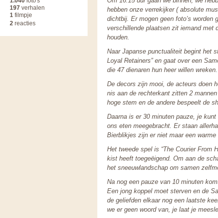
Om 16.15 uur gaan we binnen, we hebbe
1.040
foto's
197
verhalen
hebben onze verrekijker ( absolute mu
1
filmpje
dichtbij. Er mogen geen foto’s worden 
2
reacties
verschillende plaatsen zit iemand met 
houden.
Naar Japanse punctualiteit begint het s
Loyal Retainers” en gaat over een Samo
die 47 dienaren hun heer willen wreken.
De decors zijn mooi, de acteurs doen h
nis aan de rechterkant zitten 2 mannen
hoge stem en de andere bespeelt de s
Daarna is er 30 minuten pauze, je kunt
ons eten meegebracht. Er staan allerh
Bierblikjes zijn er niet maar een warm
Het tweede spel is “The Courier From He
kist heeft toegeëigend. Om aan de scha
het sneeuwlandschap om samen zelfmo
Na nog een pauze van 10 minuten komt 
Een jong koppel moet sterven en de Sa
de geliefden elkaar nog een laatste kee
we er geen woord van, je laat je meesl