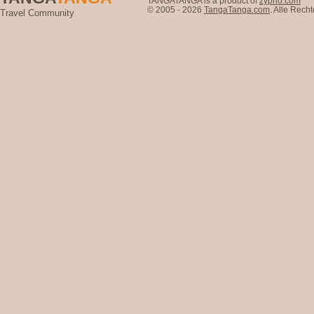
TANGATANGA is a product of
zyprio.com
© 2005 - 2026
TangaTanga.com
. Alle Rec
Travel Community