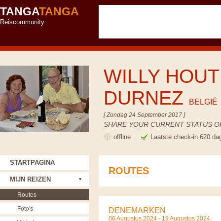
TANGA
TANGA
Reiscommunity
WILLY HOUT
DURNEZ
BELGIË
[ Zondag 24 September 2017 ]
SHARE YOUR CURRENT STATUS OR
offline
Laatste check-in 620 da
STARTPAGINA
ROUTES
MIJN REIZEN
Routes
Foto's
DENEMARKEN
06 Augustus 2024 - 19 Augustus 2024