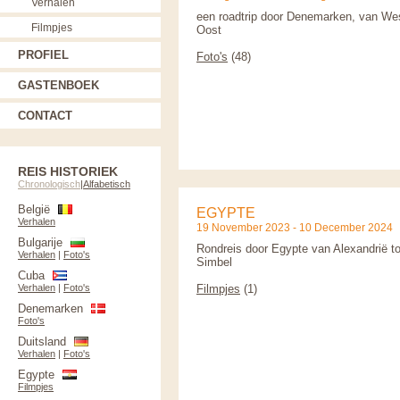
Verhalen
een roadtrip door Denemarken, van We
Filmpjes
Oost
PROFIEL
Foto's
(48)
GASTENBOEK
CONTACT
REIS HISTORIEK
Chronologisch
|
Alfabetisch
België
EGYPTE
Verhalen
19 November 2023 - 10 December 2024
Bulgarije
Rondreis door Egypte van Alexandrië t
Verhalen
|
Foto's
Simbel
Cuba
Verhalen
|
Foto's
Filmpjes
(1)
Denemarken
Foto's
Duitsland
Verhalen
|
Foto's
Egypte
Filmpjes