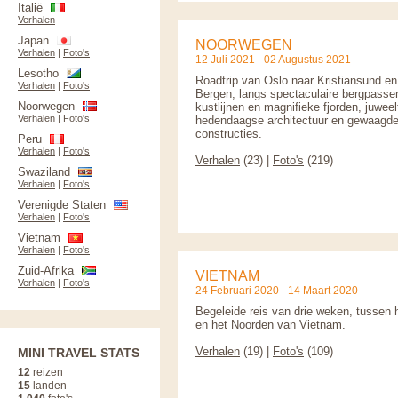
Italië
Verhalen
Japan
NOORWEGEN
Verhalen
|
Foto's
12 Juli 2021 - 02 Augustus 2021
Lesotho
Roadtrip van Oslo naar Kristiansund en
Verhalen
|
Foto's
Bergen, langs spectaculaire bergpasse
Noorwegen
kustlijnen en magnifieke fjorden, juweel
Verhalen
|
Foto's
hedendaagse architectuur en gewaagd
constructies.
Peru
Verhalen
|
Foto's
Verhalen
(23) |
Foto's
(219)
Swaziland
Verhalen
|
Foto's
Verenigde Staten
Verhalen
|
Foto's
Vietnam
Verhalen
|
Foto's
Zuid-Afrika
VIETNAM
Verhalen
|
Foto's
24 Februari 2020 - 14 Maart 2020
Begeleide reis van drie weken, tussen 
en het Noorden van Vietnam.
Verhalen
(19) |
Foto's
(109)
MINI TRAVEL STATS
12
reizen
15
landen