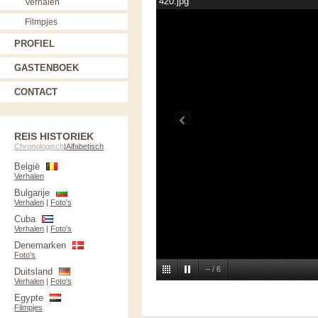
420.jpg
Verhalen
Filmpjes
PROFIEL
GASTENBOEK
CONTACT
REIS HISTORIEK
Chronologisch
|
Alfabetisch
België
Verhalen
Bulgarije
Verhalen
|
Foto's
Cuba
Verhalen
|
Foto's
Denemarken
Foto's
–
/
6
Duitsland
Verhalen
|
Foto's
Egypte
Filmpjes