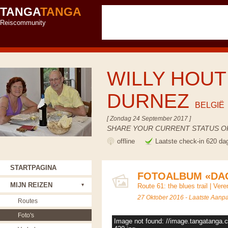
TANGA
TANGA
Reiscommunity
WILLY HOUT
DURNEZ
BELGIË
[ Zondag 24 September 2017 ]
SHARE YOUR CURRENT STATUS OR
offline
Laatste check-in 620 da
STARTPAGINA
FOTOALBUM «DAG
MIJN REIZEN
Route 61: the blues trail
|
Vere
27 Oktober 2016 - Laatste Aanp
Routes
Foto's
Image not found: //image.tangatanga.c