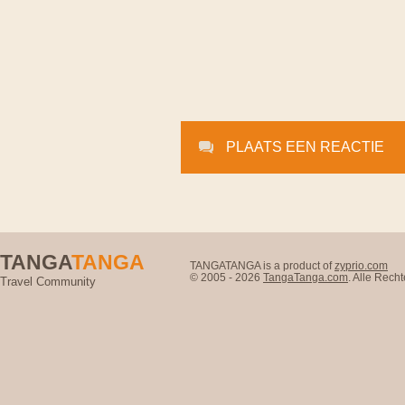
PLAATS EEN REACTIE
TANGA
TANGA
TANGATANGA is a product of
zyprio.com
© 2005 - 2026
TangaTanga.com
. Alle Rec
Travel Community