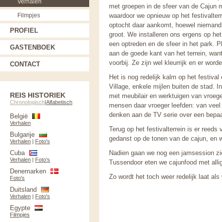
Verhalen
met groepen in de sfeer van de Cajun m
Filmpjes
waardoor we opnieuw op het festivalter
optocht daar aankomt, hoewel niemand ec
PROFIEL
groot. We installeren ons ergens op he
een optreden en de sfeer in het park. 
GASTENBOEK
aan de goede kant van het terrein, want er
voorbij. Ze zijn wel kleurrijk en er wor
CONTACT
Het is nog redelijk kalm op het festiva
Village, enkele mijlen buiten de stad. 
REIS HISTORIEK
met meubilair en werktuigen van vroege
Chronologisch
|
Alfabetisch
mensen daar vroeger leefden: van veel
denken aan de TV serie over een bepaa
België
Verhalen
Terug op het festivalterrein is er reeds
Bulgarije
gedanst op de tonen van de cajun, en we
Verhalen
|
Foto's
Cuba
Nadien gaan we nog een jamsession zie
Verhalen
|
Foto's
Tussendoor eten we cajunfood met alliga
Denemarken
Zo wordt het toch weer redelijk laat al
Foto's
Duitsland
Verhalen
|
Foto's
Egypte
Filmpjes