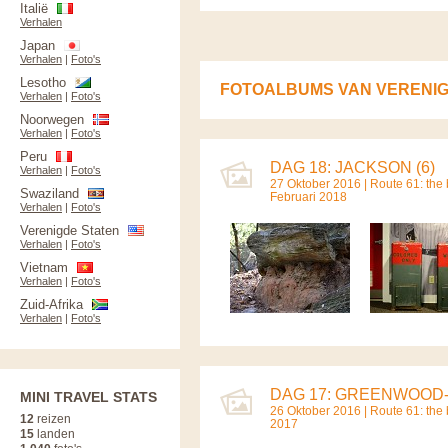
Italië
Verhalen
Japan
Verhalen
|
Foto's
Lesotho
FOTOALBUMS VAN VERENIG
Verhalen
|
Foto's
Noorwegen
Verhalen
|
Foto's
Peru
DAG 18: JACKSON (6)
Verhalen
|
Foto's
27 Oktober 2016 |
Route 61: the b
Swaziland
Februari 2018
Verhalen
|
Foto's
Verenigde Staten
Verhalen
|
Foto's
Vietnam
Verhalen
|
Foto's
Zuid-Afrika
Verhalen
|
Foto's
DAG 17: GREENWOOD-
MINI TRAVEL STATS
26 Oktober 2016 |
Route 61: the b
12
reizen
2017
15
landen