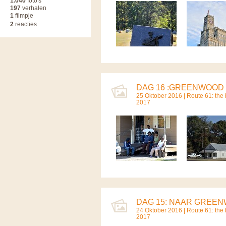
1.040
foto's
197
verhalen
1
filmpje
2
reacties
DAG 16 :GREENWOOD (
25 Oktober 2016 |
Route 61: the b
2017
DAG 15: NAAR GREEN
24 Oktober 2016 |
Route 61: the b
2017