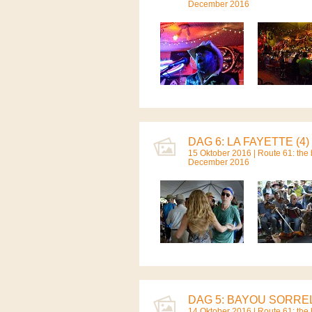
December 2016
DAG 6: LA FAYETTE (4)
15 Oktober 2016 |
Route 61: the b
December 2016
DAG 5: BAYOU SORREL
14 Oktober 2016 |
Route 61: the b