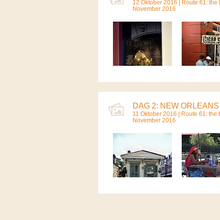
12 Oktober 2016 |
Route 61: the b
November 2016
DAG 2: NEW ORLEANS 
11 Oktober 2016 |
Route 61: the b
November 2016