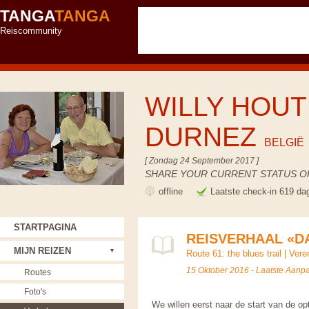
TANGA
TANGA
Reiscommunity
WILLY HOUT
DURNEZ
BELGIË
[ Zondag 24 September 2017 ]
SHARE YOUR CURRENT STATUS OR
offline
Laatste check-in 619 da
STARTPAGINA
REISVERHAAL «DA
MIJN REIZEN
Route 61: the blues trail
|
Vere
15 Oktober 2016 - Laatste Aan
Routes
Foto's
We willen eerst naar de start van de op